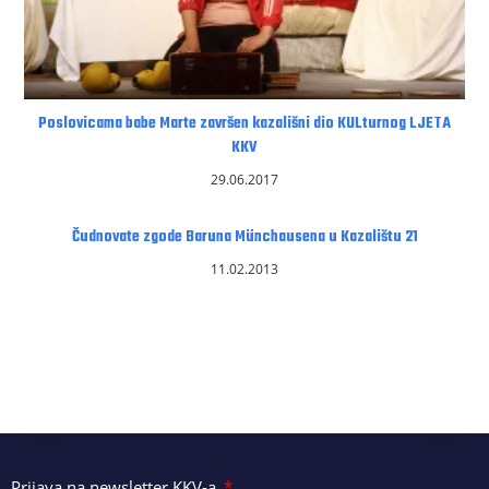
Poslovicama babe Marte završen kazališni dio KULturnog LJETA
KKV
29.06.2017
Čudnovate zgode Baruna Münchausena u Kazalištu 21
11.02.2013
Prijava na newsletter KKV-a