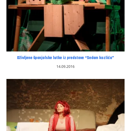
Oživljene španjolske lutke iz predstave “Sedam kozlića”
14.09.2016