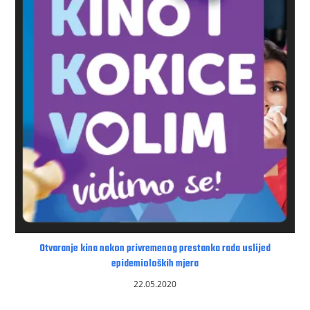
Otvaranje kina nakon privremenog prestanka rada uslijed
epidemioloških mjera
22.05.2020