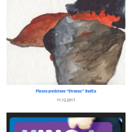
Plesna predstava “Stranac” BadCo
11.12.2017