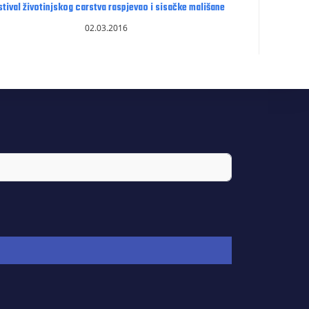
stival životinjskog carstva raspjevao i sisačke mališane
02.03.2016