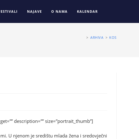
FESTIVALI
NAJAVE
O NAMA
KALENDAR
>
ARHIVA
>
KOS
t=”” description=”” size=”portrait_thumb”]
lumi. U njenom je središtu mlada žena i sredovječni