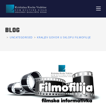
BLOG
>
UNCATEGORISED
>
KRALJEV GOVOR U SKLOPU FILMOFILIJE