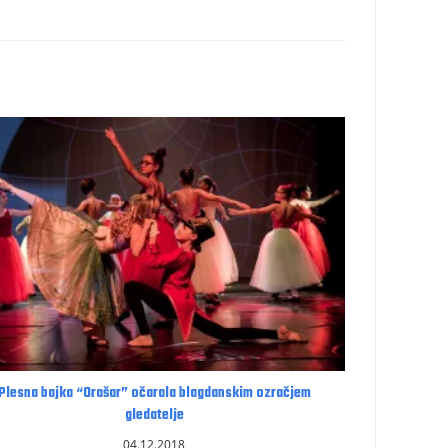
Plesna bajka “Orašar” očarala blagdanskim ozračjem
gledatelje
04.12.2018