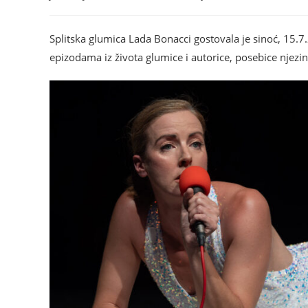
Splitska glumica Lada Bonacci gostovala je sinoć, 15.7.
epizodama iz života glumice i autorice, posebice njezi