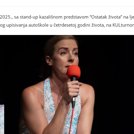
2025., sa stand-up kazališnom predstavom “Ostatak života” na ljet
nog upisivanja autoškole u četrdesetoj godini života, na KULturno