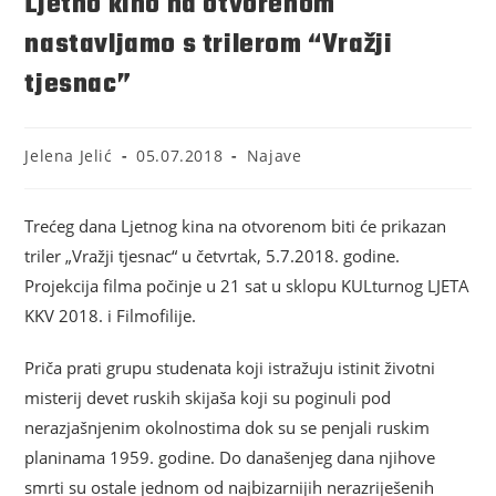
Ljetno kino na otvorenom
nastavljamo s trilerom “Vražji
tjesnac”
Jelena Jelić
05.07.2018
Najave
Trećeg dana Ljetnog kina na otvorenom biti će prikazan
triler „Vražji tjesnac“ u četvrtak, 5.7.2018. godine.
Projekcija filma počinje u 21 sat u sklopu KULturnog LJETA
KKV 2018. i Filmofilije.
Priča prati grupu studenata koji istražuju istinit životni
misterij devet ruskih skijaša koji su poginuli pod
nerazjašnjenim okolnostima dok su se penjali ruskim
planinama 1959. godine. Do današenjeg dana njihove
smrti su ostale jednom od najbizarnijih nerazriješenih