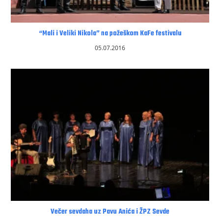
“Mali i Veliki Nikola” na požeškom KaFe festivalu
05.07.2016
Večer sevdaha uz Pavu Anića i ŽPZ Sevde