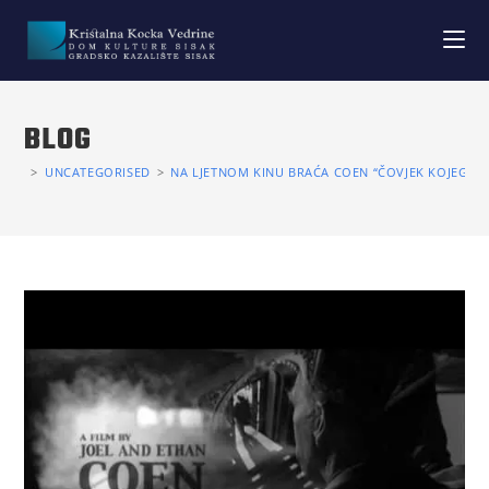
BLOG
>
UNCATEGORISED
>
NA LJETNOM KINU BRAĆA COEN “ČOVJEK KOJEG NIJ