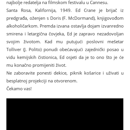
najbolje redatelja na filmskom festivalu u Cannesu.
Santa Rosa, Kalifornija, 1949. Ed Crane je brijač iz
predgrađa, oženjen s Doris (F. McDormand), knjigovođom
alkoholičarkom. Premda izvana ostavlja dojam izvanredno
smirena i letargična čovjeka, Ed je zapravo nezadovoljan
svojim životom. Kad mu putujući poslovni mešetar
Tolliver (J. Polito) ponudi obećavajući zajednički posao u
vidu kemijskih čistionica, Ed osjeti da je to ono što je će
mu konačno promijeniti život.
Ne zaboravite ponesti dekice, piknik košarice i uživati u
besplatnoj projekciji na otvorenom.
Čekamo vas!