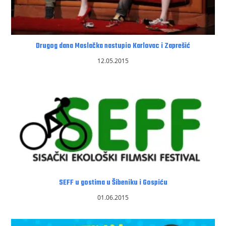
Drugog dana Maslačka nastupio Karlovac i Zaprešić
12.05.2015
SEFF u gostima u Šibeniku i Gospiću
01.06.2015