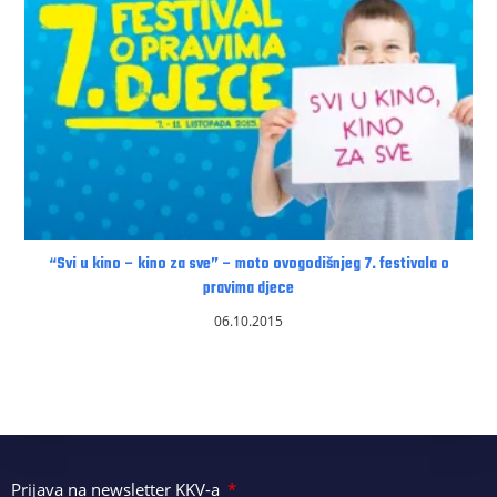
“Svi u kino – kino za sve” – moto ovogodišnjeg 7. festivala o
pravima djece
06.10.2015
Prijava na newsletter KKV-a