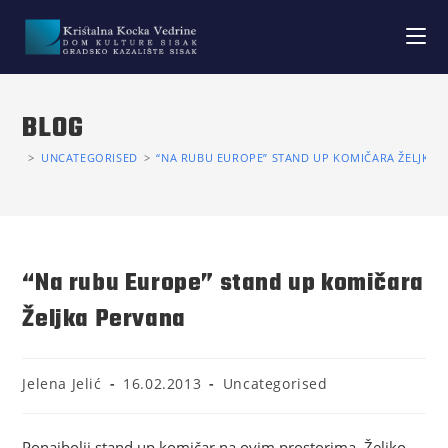
BLOG
>
UNCATEGORISED
>
“NA RUBU EUROPE” STAND UP KOMIČARA ŽELJKA 
“Na rubu Europe” stand up komičara
Željka Pervana
Jelena Jelić
16.02.2013
Uncategorised
Ponajbolji stand up komičar na ovim prostorima, Željko