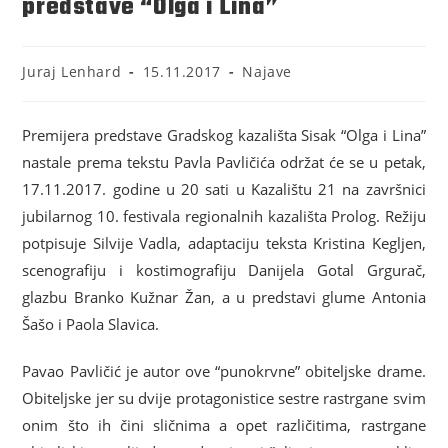
predstave “Olga i Lina”
Juraj Lenhard
15.11.2017
Najave
Premijera predstave Gradskog kazališta Sisak “Olga i Lina”
nastale prema tekstu Pavla Pavličića održat će se u petak,
17.11.2017. godine u 20 sati u Kazalištu 21 na završnici
jubilarnog 10. festivala regionalnih kazališta Prolog. Režiju
potpisuje Silvije Vadla, adaptaciju teksta Kristina Kegljen,
scenografiju i kostimografiju Danijela Gotal Grgurač,
glazbu Branko Kužnar Žan, a u predstavi glume Antonia
Šašo i Paola Slavica.
Pavao Pavličić je autor ove “punokrvne” obiteljske drame.
Obiteljske jer su dvije protagonistice sestre rastrgane svim
onim što ih čini sličnima a opet različitima, rastrgane