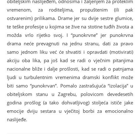
obiteljskim naslijeđem, odnosima i žaljenjem za proteklim
vremenom, za roditeljima, propuštenim (ili pak
ostvarenim) prilikama. Drame jer su dvije sestre glumice,
te teške profesije u kojima se žive na stotine tuđih života a
možda vrlo rijetko svoj. I “punokrvne” jer punokrvna
drama neće prevagnuti na jednu stranu, dati za pravo
samo jednom liku već će shvatiti i opravdati (motivirati)
akciju oba lika, pa još kad se radi o vječnim pitanjima
nacionalne bliže i dalje prošlosti, kad se radi o patnjama
ljudi u turbulentnim vremenima dramski konflikt može
biti samo “punokrvan”. Pomalo zastrašujuća “izolacija” u
obiteljskom stanu u Zagrebu, polovicom devedesetih
godina prošlog (a tako dohvatljivog) stoljeća ističe jake
emocije dviju sestara u vječitoj borbi za emocionalno
naslijeđe.