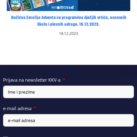
Božićna čarolija Adventa na programima dječjih vrtića, osnovnih
škola i plesnih udruga, 18.12.2023.
18.12.2023
Prijava na newsletter KKV-a
e-mail adresa