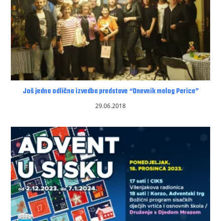
Još jedna odlična izvedba predstave “Dnevnik malog Perice”
29.06.2018