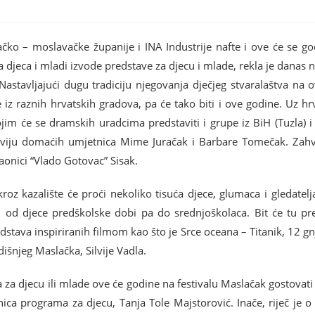
čko – moslavačke županije i INA Industrije nafte i ove će se go
a djeca i mladi izvode predstave za djecu i mlade, rekla je danas 
Nastavljajući dugu tradiciju njegovanja dječjeg stvaralaštva na 
e iz raznih hrvatskih gradova, pa će tako biti i ove godine. Uz hr
ojim će se dramskih uradcima predstaviti i grupe iz BiH (Tuzla) 
 dviju domaćih umjetnica Mime Juračak i Barbare Tomečak. Zahva
aonici “Vlado Gotovac” Sisak.
oz kazalište će proći nekoliko tisuća djece, glumaca i gledatelja
, od djece predškolske dobi pa do srednjoškolaca. Bit će tu pr
ava inspiriranih filmom kao što je Srce oceana – Titanik, 12 gnje
išnjeg Maslačka, Silvije Vadla.
a za djecu ili mlade ove će godine na festivalu Maslačak gostova
ica programa za djecu, Tanja Tole Majstorović. Inače, riječ je o