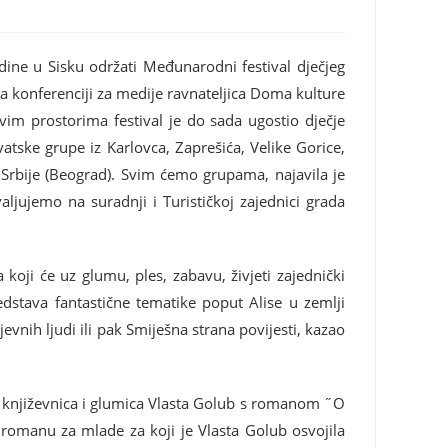
dine u Sisku održati Međunarodni festival dječjeg
na konferenciji za medije ravnateljica Doma kulture
ovim prostorima festival je do sada ugostio dječje
vatske grupe iz Karlovca, Zaprešića, Velike Gorice,
i Srbije (Beograd). Svim ćemo grupama, najavila je
ljujemo na suradnji i Turističkoj zajednici grada
 koji će uz glumu, ples, zabavu, živjeti zajednički
edstava fantastične tematike poput Alise u zemlji
vnih ljudi ili pak Smiješna strana povijesti, kazao
ti književnica i glumica Vlasta Golub s romanom ˝O
 romanu za mlade za koji je Vlasta Golub osvojila