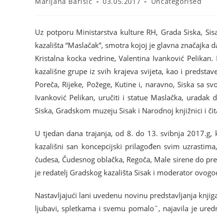
Marijana Barisic
03.05.2017
Uncategorised
Uz potporu Ministarstva kulture RH, Grada Siska, Sisa
kazališta “Maslačak”, smotra kojoj je glavna značajka d
Kristalna kocka vedrine, Valentina Ivanković Pelikan. 
kazališne grupe iz svih krajeva svijeta, kao i predstav
Poreča, Rijeke, Požege, Kutine i, naravno, Siska sa sv
Ivanković Pelikan, uručiti i statue Maslačka, uradak
Siska, Gradskom muzeju Sisak i Narodnoj knjižnici i čit
U tjedan dana trajanja, od 8. do 13. svibnja 2017.g, kr
kazališni san koncepcijski prilagođen svim uzrastima
čudesa, Čudesnog oblačka, Regoča, Male sirene do predst
je redatelj Gradskog kazališta Sisak i moderator ovogod
Nastavljajući lani uvedenu novinu predstavljanja knjig
ljubavi, spletkama i svemu pomalo˝, najavila je uredn