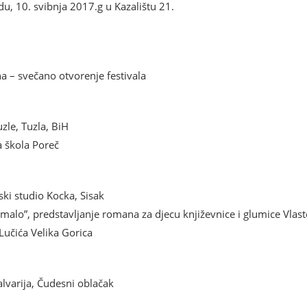
u, 10. svibnja 2017.g u Kazalištu 21.
a – svečano otvorenje festivala
zle, Tuzla, BiH
a škola Poreč
ski studio Kocka, Sisak
omalo”, predstavljanje romana za djecu književnice i glumice Vlas
 Lučića Velika Gorica
Kalvarija, Čudesni oblačak