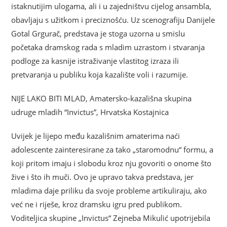
istaknutijim ulogama, ali i u zajedništvu cijelog ansambla,
obavljaju s užitkom i preciznošću. Uz scenografiju Danijele
Gotal Grgurač, predstava je stoga uzorna u smislu
početaka dramskog rada s mladim uzrastom i stvaranja
podloge za kasnije istraživanje vlastitog izraza ili
pretvaranja u publiku koja kazalište voli i razumije.
NIJE LAKO BITI MLAD, Amatersko-kazališna skupina
udruge mladih “Invictus”, Hrvatska Kostajnica
Uvijek je lijepo među kazališnim amaterima naći
adolescente zainteresirane za tako „staromodnu“ formu, a
koji pritom imaju i slobodu kroz nju govoriti o onome što
žive i što ih muči. Ovo je upravo takva predstava, jer
mladima daje priliku da svoje probleme artikuliraju, ako
već ne i riješe, kroz dramsku igru pred publikom.
Voditeljica skupine „Invictus“ Zejneba Mikulić upotrijebila