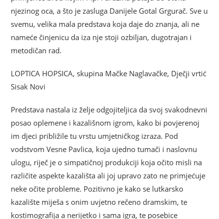
njezinog oca, a što je zasluga Danijele Gotal Grgurač. Sve u
svemu, velika mala predstava koja daje do znanja, ali ne
nameće činjenicu da iza nje stoji ozbiljan, dugotrajan i
metodičan rad.
LOPTICA HOPSICA, skupina Mačke Naglavačke, Dječji vrtić
Sisak Novi
Predstava nastala iz želje odgojiteljica da svoj svakodnevni
posao oplemene i kazališnom igrom, kako bi povjerenoj
im djeci približile tu vrstu umjetničkog izraza. Pod
vodstvom Vesne Pavlica, koja ujedno tumači i naslovnu
ulogu, riječ je o simpatičnoj produkciji koja očito misli na
različite aspekte kazališta ali joj upravo zato ne primjećuje
neke očite probleme. Pozitivno je kako se lutkarsko
kazalište miješa s onim uvjetno rečeno dramskim, te
kostimografija a nerijetko i sama igra, te posebice