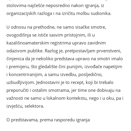
stolovima najčešće neposredno nakon igranja, iz
organizacijskih razloga i na izričitu molbu sudionika.
U odnosu na prethodne, ne samo sisačke smotre,
ovogodišnja se ističe sasvim pristojnim, ili u
kazališnoamaterskim registrima upravo zavidnim
odazivom publike. Razlog je, pretpostavljam prvenstveni,
činjenica da je nekoliko predstava upravo na smotri imalo
i premijeru, što gledalište čini punijim, izvođače napetijim
i koncentriranijim, a samu izvedbu, posljedično,
uzbudljivijom. Jednostavni je to recept, koji bi trebalo
preporučiti i ostalim smotrama, jer time one dobivaju na
važnosti ne samo u lokalnom kontekstu, nego i u oku, pa i
izvješću, selektora.
O predstavama, prema rasporedu igranja