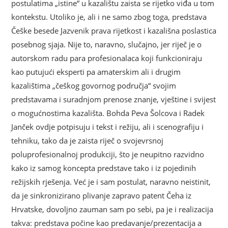
postulatima „istine“ u kazalištu zaista se rijetko viđa u tom
kontekstu. Utoliko je, ali i ne samo zbog toga, predstava
Češke besede Jazvenik prava rijetkost i kazališna poslastica
posebnog sjaja. Nije to, naravno, slučajno, jer riječ je o
autorskom radu para profesionalaca koji funkcioniraju
kao putujući eksperti pa amaterskim ali i drugim
kazalištima „češkog govornog područja“ svojim
predstavama i suradnjom prenose znanje, vještine i svijest
o mogućnostima kazališta. Bohda Peva Šolcova i Radek
Janček ovdje potpisuju i tekst i režiju, ali i scenografiju i
tehniku, tako da je zaista riječ o svojevrsnoj
poluprofesionalnoj produkciji, što je neupitno razvidno
kako iz samog koncepta predstave tako i iz pojedinih
režijskih rješenja. Već je i sam postulat, naravno neistinit,
da je sinkronizirano plivanje zapravo patent Čeha iz
Hrvatske, dovoljno zauman sam po sebi, pa je i realizacija
takva: predstava počine kao predavanje/prezentacija a