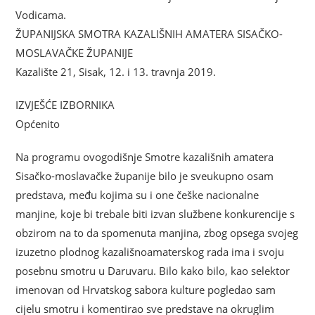
Vodicama.
ŽUPANIJSKA SMOTRA KAZALIŠNIH AMATERA SISAČKO-
MOSLAVAČKE ŽUPANIJE
Kazalište 21, Sisak, 12. i 13. travnja 2019.
IZVJEŠĆE IZBORNIKA
Općenito
Na programu ovogodišnje Smotre kazališnih amatera
Sisačko-moslavačke županije bilo je sveukupno osam
predstava, među kojima su i one češke nacionalne
manjine, koje bi trebale biti izvan službene konkurencije s
obzirom na to da spomenuta manjina, zbog opsega svojeg
izuzetno plodnog kazališnoamaterskog rada ima i svoju
posebnu smotru u Daruvaru. Bilo kako bilo, kao selektor
imenovan od Hrvatskog sabora kulture pogledao sam
cijelu smotru i komentirao sve predstave na okruglim