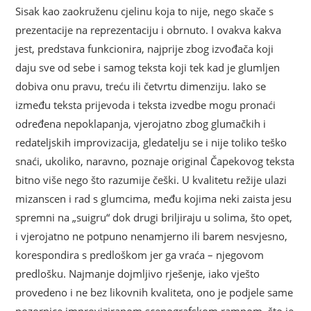
Sisak kao zaokruženu cjelinu koja to nije, nego skače s
prezentacije na reprezentaciju i obrnuto. I ovakva kakva
jest, predstava funkcionira, najprije zbog izvođača koji
daju sve od sebe i samog teksta koji tek kad je glumljen
dobiva onu pravu, treću ili četvrtu dimenziju. Iako se
između teksta prijevoda i teksta izvedbe mogu pronaći
određena nepoklapanja, vjerojatno zbog glumačkih i
redateljskih improvizacija, gledatelju se i nije toliko teško
snaći, ukoliko, naravno, poznaje original Čapekovog teksta
bitno više nego što razumije češki. U kvalitetu režije ulazi
mizanscen i rad s glumcima, među kojima neki zaista jesu
spremni na „suigru“ dok drugi briljiraju u solima, što opet,
i vjerojatno ne potpuno nenamjerno ili barem nesvjesno,
korespondira s predloškom jer ga vraća – njegovom
predlošku. Najmanje dojmljivo rješenje, iako vješto
provedeno i ne bez likovnih kvaliteta, ono je podjele same
pozornice improviziranom scenografskom rampom, što je