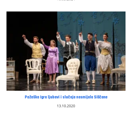
Požeška Igra ljubavi i slučaja nasmijala Siščane
13.10.2020