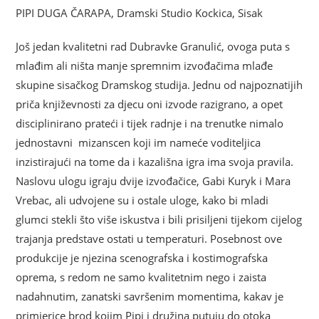
PIPI DUGA ČARAPA, Dramski Studio Kockica, Sisak
Još jedan kvalitetni rad Dubravke Granulić, ovoga puta s
mlađim ali ništa manje spremnim izvođačima mlađe
skupine sisačkog Dramskog studija. Jednu od najpoznatijih
priča književnosti za djecu oni izvode razigrano, a opet
disciplinirano prateći i tijek radnje i na trenutke nimalo
jednostavni mizanscen koji im nameće voditeljica
inzistirajući na tome da i kazališna igra ima svoja pravila.
Naslovu ulogu igraju dvije izvođačice, Gabi Kuryk i Mara
Vrebac, ali udvojene su i ostale uloge, kako bi mladi
glumci stekli što više iskustva i bili prisiljeni tijekom cijelog
trajanja predstave ostati u temperaturi. Posebnost ove
produkcije je njezina scenografska i kostimografska
oprema, s redom ne samo kvalitetnim nego i zaista
nadahnutim, zanatski savršenim momentima, kakav je
primjerice brod kojim Pipi i družina putuju do otoka