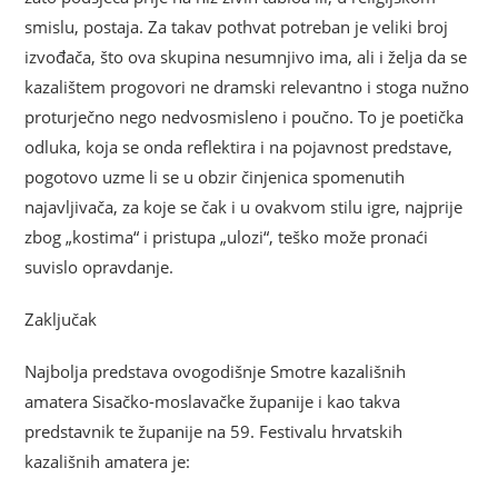
smislu, postaja. Za takav pothvat potreban je veliki broj
izvođača, što ova skupina nesumnjivo ima, ali i želja da se
kazalištem progovori ne dramski relevantno i stoga nužno
proturječno nego nedvosmisleno i poučno. To je poetička
odluka, koja se onda reflektira i na pojavnost predstave,
pogotovo uzme li se u obzir činjenica spomenutih
najavljivača, za koje se čak i u ovakvom stilu igre, najprije
zbog „kostima“ i pristupa „ulozi“, teško može pronaći
suvislo opravdanje.
Zaključak
Najbolja predstava ovogodišnje Smotre kazališnih
amatera Sisačko-moslavačke županije i kao takva
predstavnik te županije na 59. Festivalu hrvatskih
kazališnih amatera je: