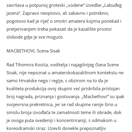
završava u potpunoj groteski „vodene“ izvedbe „Labuđeg
jezera“. Zapravo neopisivo, ali zabavno i potrebno,
pogotovo kad je riječ o smotri amatera kojima ponekad i
pretjerivanjem treba pokazati da je kazalište prostor
slobode gdje je sve moguće.
MACBETHOVI, Scena Sisak
Rad Tihomira Kosića, voditelja i najagilnijeg člana Scene
Sisak, nije nepoznat u amaterskokazališnom kontekstu ne
samo Hrvatske nego i regije, s obzirom na to da je
kvaliteta produkcija ovoj skupini već priskrbila pristojan
broj nagrada, priznanja i gostovanja. „Macbethovi“ su ipak
svojevrsna prekretnica, jer se rad skupine ranije širio u
smislu broja izvođača te zamašnosti teme ili obrade, dok
je ovoga puta svedeniji i koncentriraniji, s odmakom u
koreodramski izraz. Uzevši donekle prepoznatljiv