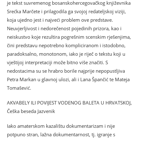
je tekst suvremenog bosanskohercegovačkog književnika
Srećka Marčete i prilagodila ga svojoj redateljskoj viziji,
koja ujedno jest i najveći problem ove predstave.
Neuvjerljivost i nedorečenost pojedinih prizora, kao i
neiskustvo koje rezultira pogrešnim scenskim rješenjima,
čini predstavu nepotrebno kompliciranom i istodobno,
paradoksalno, monotonom, iako je riječ o tekstu koji u
vještijoj interpretaciji može bitno više značiti. S
nedostacima su se hrabro borile najprije nepopustljiva
Petra Markan u glavnoj ulozi, ali i Lana Špančić te Mateja
Tomašević.
AKVABELY ILI POVIJEST VODENOG BALETA U HRVATSKOJ,
Češka beseda Jazvenik
Iako amaterskom kazalištu dokumentarizam i nije
potpuno stran, lažna dokumentarnost, tj. igranje s