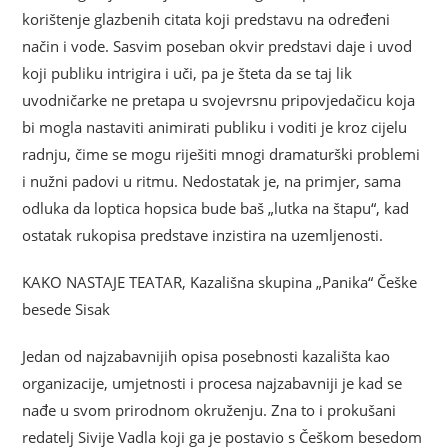
korištenje glazbenih citata koji predstavu na određeni
način i vode. Sasvim poseban okvir predstavi daje i uvod
koji publiku intrigira i uči, pa je šteta da se taj lik
uvodničarke ne pretapa u svojevrsnu pripovjedačicu koja
bi mogla nastaviti animirati publiku i voditi je kroz cijelu
radnju, čime se mogu riješiti mnogi dramaturški problemi
i nužni padovi u ritmu. Nedostatak je, na primjer, sama
odluka da loptica hopsica bude baš „lutka na štapu“, kad
ostatak rukopisa predstave inzistira na uzemljenosti.
KAKO NASTAJE TEATAR, Kazališna skupina „Panika“ Češke
besede Sisak
Jedan od najzabavnijih opisa posebnosti kazališta kao
organizacije, umjetnosti i procesa najzabavniji je kad se
nađe u svom prirodnom okruženju. Zna to i prokušani
redatelj Sivije Vadla koji ga je postavio s Češkom besedom