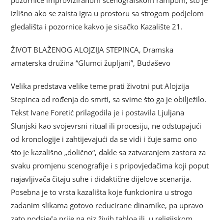
izlišno ako se zaista igra u prostoru sa strogom podjelom
gledališta i pozornice kakvo je sisačko Kazalište 21.
ŽIVOT BLAŽENOG ALOJZIJA STEPINCA, Dramska
amaterska družina “Glumci župljani”, Budaševo
Velika predstava velike teme prati životni put Alojzija
Stepinca od rođenja do smrti, sa svime što ga je obilježilo.
Tekst Ivane Foretić prilagodila je i postavila Ljuljana
Slunjski kao svojevrsni ritual ili procesiju, ne odstupajući
od kronologije i zahtijevajući da se vidi i čuje samo ono
što je kazališno „dolično“, dakle sa zatvaranjem zastora za
svaku promjenu scenografije i s pripovjedačima koji poput
najavljivača čitaju suhe i didaktične dijelove scenarija.
Posebna je to vrsta kazališta koje funkcionira u strogo
zadanim slikama gotovo reducirane dinamike, pa upravo
zato podsjeća prije na niz živih tabloa ili, u religijskom