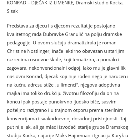
KONRAD – DJEČAK IZ LIMENKE, Dramski studio Kocka,
Sisak
Predstava za djecu i s djecom rezultat je postojano
kvalitetnog rada Dubravke Granulić na polju dramske
pedagogije. U ovom slučaju dramatizirala je roman
Christine Nostlinger, inače lektirno obavezan u starijim
razredima osnovne škole, koji tematizira, a pomalo i
zagovara, nekonvencionalni odgoj. Iako mu je glavni lik
naslovni Konrad, dječak koji nije rođen nego je naručen i
na kućnu adresu stiže „u limenci“, njegova adoptivna
majka ima toliko drukčiju životnu filozofiju da on na
koncu ipak postaje punokrvno ljudsko biće, sasvim
poželjno razigrano i u trajnom otporu prema sterilnim
konvencijama i svakodnevnoj dosadnoj pristojnosti. Taj
put nije lak, ali ga mladi izvođači starije grupe Dramskog
studija Kocka, najprije Maks Hajneman i Ignacija Kuryk u