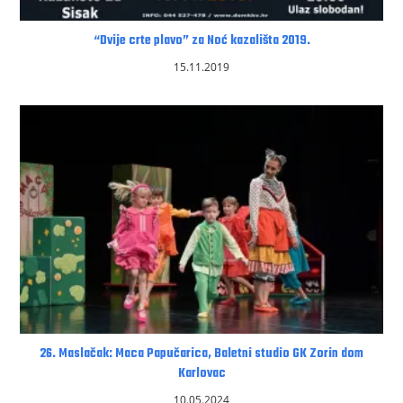
“Dvije crte plavo” za Noć kazališta 2019.
15.11.2019
26. Maslačak: Maca Papučarica, Baletni studio GK Zorin dom
Karlovac
10.05.2024