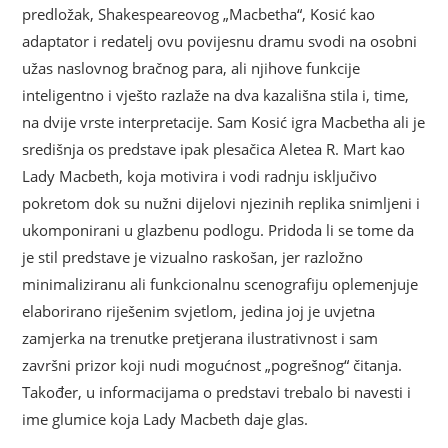
predložak, Shakespeareovog „Macbetha“, Kosić kao
adaptator i redatelj ovu povijesnu dramu svodi na osobni
užas naslovnog bračnog para, ali njihove funkcije
inteligentno i vješto razlaže na dva kazališna stila i, time,
na dvije vrste interpretacije. Sam Kosić igra Macbetha ali je
središnja os predstave ipak plesačica Aletea R. Mart kao
Lady Macbeth, koja motivira i vodi radnju isključivo
pokretom dok su nužni dijelovi njezinih replika snimljeni i
ukomponirani u glazbenu podlogu. Pridoda li se tome da
je stil predstave je vizualno raskošan, jer razložno
minimaliziranu ali funkcionalnu scenografiju oplemenjuje
elaborirano riješenim svjetlom, jedina joj je uvjetna
zamjerka na trenutke pretjerana ilustrativnost i sam
završni prizor koji nudi mogućnost „pogrešnog“ čitanja.
Također, u informacijama o predstavi trebalo bi navesti i
ime glumice koja Lady Macbeth daje glas.