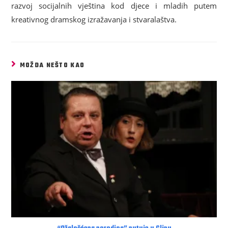
razvoj socijalnih vještina kod djece i mladih putem
kreativnog dramskog izražavanja i stvaralaštva.
MOŽDA NEŠTO KAO