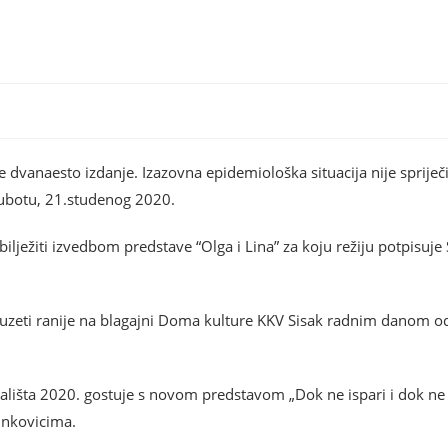
u
e dvanaesto izdanje. Izazovna epidemiološka situacija nije spriječ
 subotu, 21.studenog 2020.
lježiti izvedbom predstave “Olga i Lina” za koju režiju potpisuje S
euzeti ranije na blagajni Doma kulture KKV Sisak radnim danom od 1
ališta 2020. gostuje s novom predstavom „Dok ne ispari i dok ne 
inkovicima.