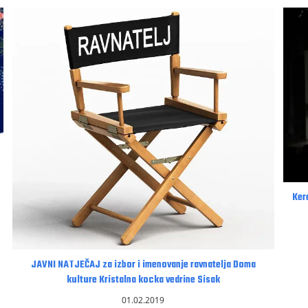
Ker
JAVNI NATJEČAJ za izbor i imenovanje ravnatelja Doma
kulture Kristalna kocka vedrine Sisak
01.02.2019