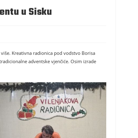
entu u Sisku
 više. Kreativna radionica pod vodstvo Borisa
i tradicionalne adventske vjenčiće. Osim izrade