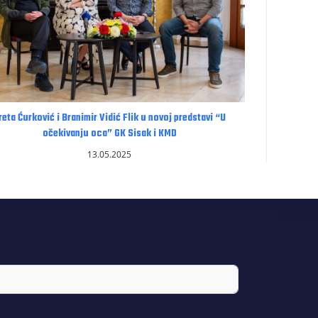
reta Ćurković i Branimir Vidić Flik u novoj predstavi “U
očekivanju oca” GK Sisak i KMD
13.05.2025