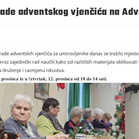
rade adventskog vjenčića na Adv
zrade adventskih vjenčića za umirovljenike danas se tražilo mjesto
kroz zajednički rad naučili kako od različitih materijala oblikovat
za druženje i razmjenu iskustva.
 𝐩𝐫𝐨𝐬𝐢𝐧𝐜𝐚 𝐭𝐞 𝐮 č𝐞𝐭𝐯𝐫𝐭𝐚𝐤, 𝟏𝟐. 𝐩𝐫𝐨𝐬𝐢𝐧𝐜𝐚 𝐨𝐝 𝟏𝟎 𝐝𝐨 𝟏𝟒 𝐬𝐚𝐭𝐢.