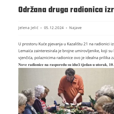
Održana druga radionica iz
Jelena Jelić
05.12.2024
Najave
U prostoru Kuće pjevanja u Kazalištu 21 na radionici i
Lemaića zainteresirala je brojne umirovljenike, koji su 
vjenčića, polaznicima radionice ovo je idealna prilika 
𝐍𝐨𝐯𝐞 𝐫𝐚𝐝𝐢𝐨𝐧𝐢𝐜𝐞 𝐧𝐚 𝐫𝐚𝐬𝐩𝐨𝐫𝐞𝐝𝐮 𝐬𝐮 𝐢𝐝𝐮ć𝐢 𝐭𝐣𝐞𝐝𝐚𝐧 𝐮 𝐮𝐭𝐨𝐫𝐚𝐤, 𝟏𝟎.