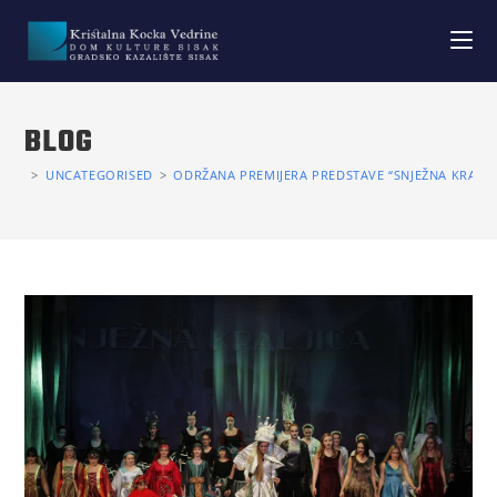
BLOG
>
UNCATEGORISED
>
ODRŽANA PREMIJERA PREDSTAVE “SNJEŽNA KRALJIC