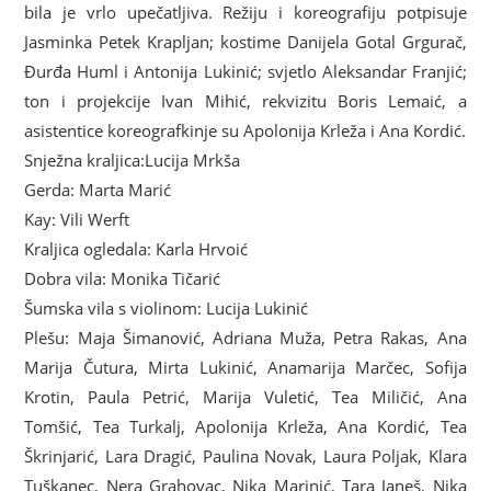
bila je vrlo upečatljiva. Režiju i koreografiju potpisuje
Jasminka Petek Krapljan; kostime Danijela Gotal Grgurač,
Đurđa Huml i Antonija Lukinić; svjetlo Aleksandar Franjić;
ton i projekcije Ivan Mihić, rekvizitu Boris Lemaić, a
asistentice koreografkinje su Apolonija Krleža i Ana Kordić.
Snježna kraljica:Lucija Mrkša
Gerda: Marta Marić
Kay: Vili Werft
Kraljica ogledala: Karla Hrvoić
Dobra vila: Monika Tičarić
Šumska vila s violinom: Lucija Lukinić
Plešu: Maja Šimanović, Adriana Muža, Petra Rakas, Ana
Marija Čutura, Mirta Lukinić, Anamarija Marčec, Sofija
Krotin, Paula Petrić, Marija Vuletić, Tea Miličić, Ana
Tomšić, Tea Turkalj, Apolonija Krleža, Ana Kordić, Tea
Škrinjarić, Lara Dragić, Paulina Novak, Laura Poljak, Klara
Tuškanec, Nera Grahovac, Nika Marinić, Tara Janeš, Nika