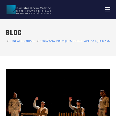
BLOG
>
UNCATEGORISED
>
ODRŽANA PREMIJERA PREDSTAVE ZA DJECU “MALI I 