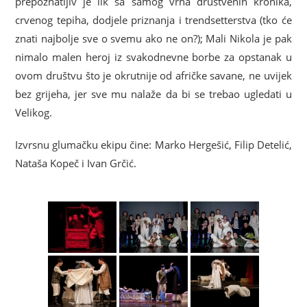
prepoznatljiv je lik sa samog vrha društvenih kronika,
crvenog tepiha, dodjele priznanja i trendsetterstva (tko će
znati najbolje sve o svemu ako ne on?); Mali Nikola je pak
nimalo malen heroj iz svakodnevne borbe za opstanak u
ovom društvu što je okrutnije od afričke savane, ne uvijek
bez grijeha, jer sve mu nalaže da bi se trebao ugledati u
Velikog.
Izvrsnu glumačku ekipu čine: Marko Hergešić, Filip Detelić,
Nataša Kopeč i Ivan Grčić.