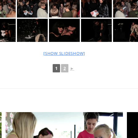
[SHOW SLIDESHOW]
1
2
►