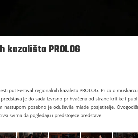
ih kazališta PROLOG
esti put Festival regionalnih kazališta PROLOG. Priča o muškar
predstava je do sada izvrsno prihvaćena od strane kritike i publik
 nastupom posebno je oduševila mlađe posjetitelje. Ovogodišn
vši svima da pogledaju i predstojeće predstave.