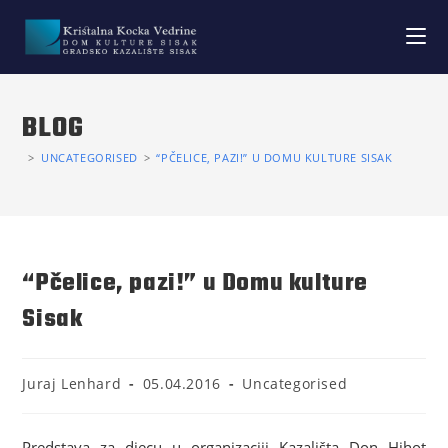
BLOG
>
UNCATEGORISED
>
“PČELICE, PAZI!” U DOMU KULTURE SISAK
“Pčelice, pazi!” u Domu kulture
Sisak
Juraj Lenhard
05.04.2016
Uncategorised
Predstava za djecu u organizaciji Kazališta Don Hihot