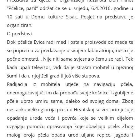
“Pčelice, pazi!” održat će se u srijedu, 6.4.2016. godine u
10 sati u Domu kulture Sisak. Posjet na predstavu je
organiziran.
O predstavi
Dok pčelica Evica radi med i ostale proizvode od meda te
se priprema za predavanje u svojem laboratoriju, nešto je
počne ometati… Nije niti sama svjesna o čemu se radi. Tek
kada upali televizor, vidi da je strašni mobitel u njezinoj
šumi i da u njoj želi graditi još više stupova.
Radijacija iz mobitela utječe na navigaciju pčela,
onemogućavajući im da pronađu svoje košnice. Izgubljene
pčele ubrzo umiru same, daleko od svojeg doma. Zbog
nestanka velikog broja pčela u Hrvatskoj se već primjećuje
opadanje uroda voća i povrća koje se velikim dijelom
uzgajaju pomoću oprašivanja koje obavljaju pčele. Zbog
malog broja pčela opada urod uljane repice, jagoda i