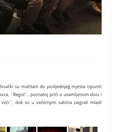
Sisački su mališani do posljednjeg mjesta ispunili
ovca, ˝Regoč˝, poznatoj priči o usamljenom divu i
veći˝, dok su u večernjim satima zaigrali mladi