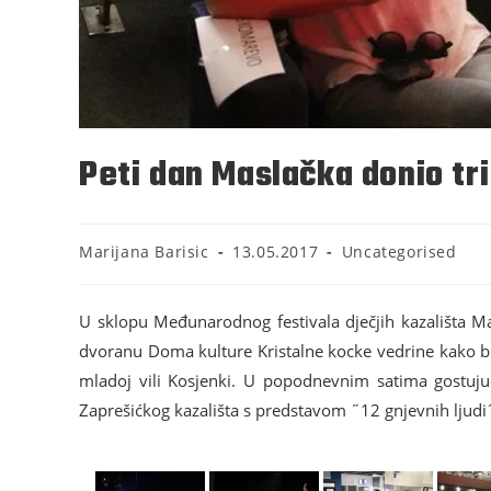
Peti dan Maslačka donio tr
Marijana Barisic
13.05.2017
Uncategorised
U sklopu Međunarodnog festivala dječjih kazališta Mas
dvoranu Doma kulture Kristalne kocke vedrine kako bi 
mladoj vili Kosjenki. U popodnevnim satima gostujuć
Zaprešićkog kazališta s predstavom ˝12 gnjevnih ljudi