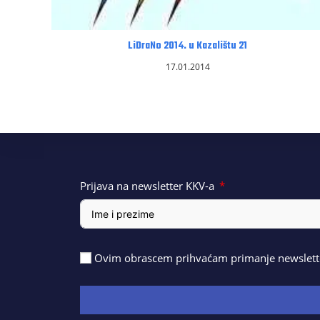
LiDraNo 2014. u Kazalištu 21
17.01.2014
Prijava na newsletter KKV-a
Ovim obrascem prihvaćam primanje newslette