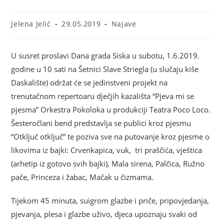
Jelena Jelić
29.05.2019
Najave
U susret proslavi Dana grada Siska u subotu, 1.6.2019.
godine u 10 sati na Šetnici Slave Striegla (u slučaju kiše
Daskalište) održat će se jedinstveni projekt na
trenutačnom repertoaru dječjih kazališta “Pjeva mi se
pjesma” Orkestra Pokoloka u produkciji Teatra Poco Loco.
Šesteročlani bend predstavlja se publici kroz pjesmu
“Otključ otključ” te poziva sve na putovanje kroz pjesme o
likovima iz bajki: Crvenkapica, vuk, tri praščića, vještica
(arhetip iz gotovo svih bajki), Mala sirena, Palčica, Ružno
pače, Princeza i žabac, Mačak u čizmama.
Tijekom 45 minuta, suigrom glazbe i priče, pripovjedanja,
pjevanja, plesa i glazbe uživo, djeca upoznaju svaki od