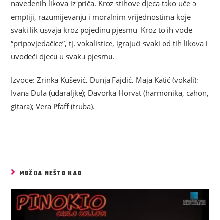
navedenih likova iz priča. Kroz stihove djeca tako uče o
emptiji, razumijevanju i moralnim vrijednostima koje
svaki lik usvaja kroz pojedinu pjesmu. Kroz to ih vode
“pripovjedačice”, tj. vokalistice, igrajući svaki od tih likova i
uvodeći djecu u svaku pjesmu.
Izvode: Zrinka Kušević, Dunja Fajdić, Maja Katić (vokali);
Ivana Đula (udaraljke); Davorka Horvat (harmonika, cahon,
gitara); Vera Pfaff (truba).
MOŽDA NEŠTO KAO