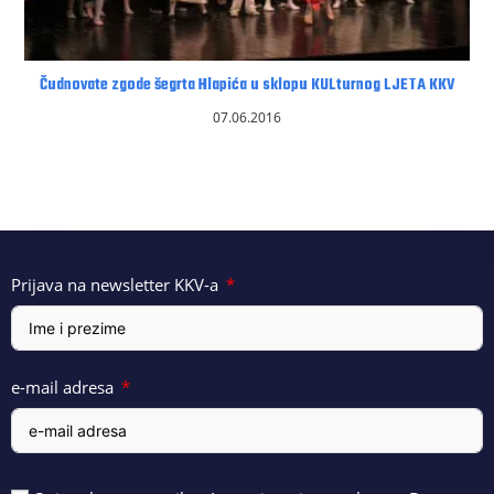
Čudnovate zgode šegrta Hlapića u sklopu KULturnog LJETA KKV
07.06.2016
Prijava na newsletter KKV-a
e-mail adresa