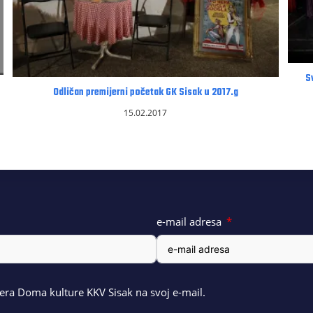
S
Odličan premijerni početak GK Sisak u 2017.g
15.02.2017
e-mail adresa
ra Doma kulture KKV Sisak na svoj e-mail.