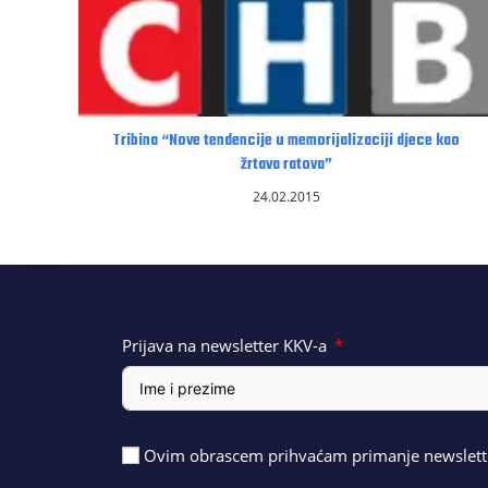
Tribina “Nove tendencije u memorijalizaciji djece kao
žrtava ratova”
24.02.2015
Prijava na newsletter KKV-a
Ovim obrascem prihvaćam primanje newslette