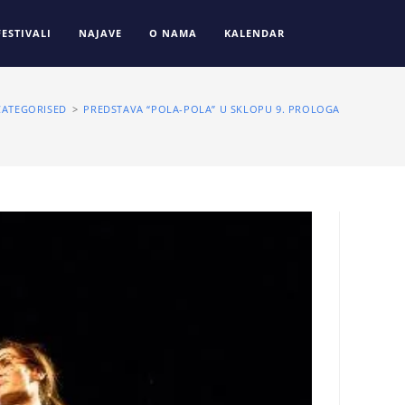
FESTIVALI
NAJAVE
O NAMA
KALENDAR
ATEGORISED
>
PREDSTAVA “POLA-POLA” U SKLOPU 9. PROLOGA