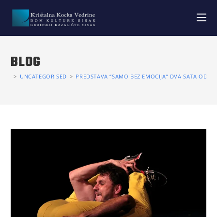
BLOG
>
UNCATEGORISED
>
PREDSTAVA “SAMO BEZ EMOCIJA” DVA SATA ODUŠ