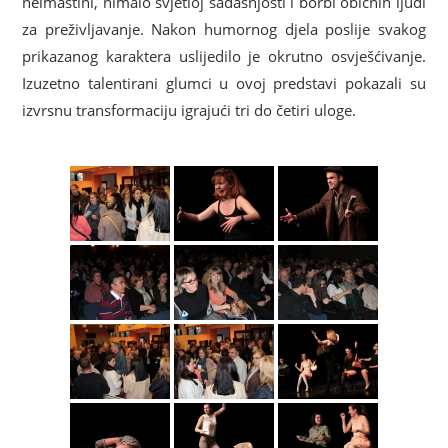
neimaštini, nimalo svjetloj sadašnjosti i borbi običnih ljudi
za preživljavanje. Nakon humornog djela poslije svakog
prikazanog karaktera uslijedilo je okrutno osvješćivanje.
Izuzetno talentirani glumci u ovoj predstavi pokazali su
izvrsnu transformaciju igrajući tri do četiri uloge.