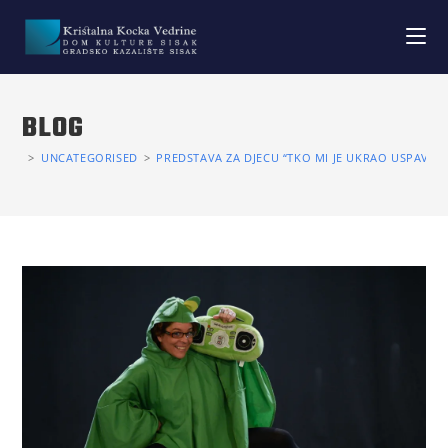
BLOG
>
UNCATEGORISED
>
PREDSTAVA ZA DJECU “TKO MI JE UKRAO USPAVAN