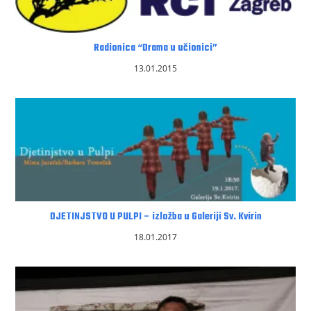
Radionica “Drama u učionici”
13.01.2015
DJETINJSTVO U PULPI – izložba u Galeriji Sv. Kvirin
18.01.2017