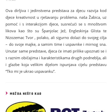
Ova dirljiva i jedinstvena predstava za djecu razvija kod
djece kreativnost u rješavanju problema. naša Žabica, uz
pomoć i s interakcijom djece, susrećući se s mnoštvom
likova kao što su Španjolac Jež, Engleskinja Glista te
Nizozemac Tvor , polako, ali sigurno dolazi do svojeg cilja
– do svoje majke, a samim time i uspavnke i mirnog sna.
Unutar same predstave, djeca će imati prilike upoznati se i
s raznim običajima i karakteristikama drugih podneblja, ali
i glazbe koja velikim dijelom ispunjava cijelu predstavu
“Tko mi je ukrao uspavanku”.
MOŽDA NEŠTO KAO