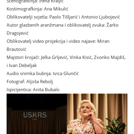
Scenografkinja: Irena Kraljić
Kostimografkinja: Ana Mikulić
Oblikovatelji svjetla: Paolo Tišljarić i Antonio Ljubojević
Autor glazbenih aranžmana i oblikovatelj zvuka: Žarko
Dragojević
Oblikovatelj video projekcija i video najave: Miran
Brautović
Majstori krojači: Jelka Grljević, Vinka Kisić, Zvonko Majdiš,
i Ivan Debeljak
Audio snimka bubnja: Ivica Glunčić
Fotograf: Aljoša Rebolj
Ispicijentica: Anita Bubalo