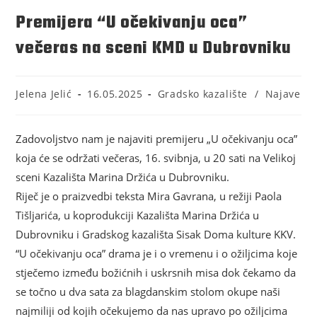
Premijera “U očekivanju oca”
večeras na sceni KMD u Dubrovniku
Jelena Jelić
16.05.2025
Gradsko kazalište
/
Najave
Zadovoljstvo nam je najaviti premijeru „U očekivanju oca”
koja će se održati večeras, 16. svibnja, u 20 sati na Velikoj
sceni Kazališta Marina Držića u Dubrovniku.
Riječ je o praizvedbi teksta Mira Gavrana, u režiji Paola
Tišljarića, u koprodukciji Kazališta Marina Držića u
Dubrovniku i Gradskog kazališta Sisak Doma kulture KKV.
“U očekivanju oca” drama je i o vremenu i o ožiljcima koje
stječemo između božićnih i uskrsnih misa dok čekamo da
se točno u dva sata za blagdanskim stolom okupe naši
najmiliji od kojih očekujemo da nas upravo po ožiljcima