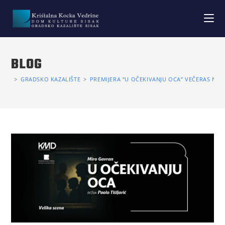
BLOG
>
GRADSKO KAZALIŠTE
>
PREMIJERA “U OČEKIVANJU OCA” VEČERAS NA