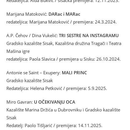
Redateljica: Aida Bukvić / sisačka premijera: 12.11.2023.
Marijana Matoković:
DARac i MARac
redateljica: Marijana Matoković / premijera: 24.3.2024.
A.P. Čehov / Dina Vukelić:
TRI SESTRE NA INSTAGRAMU
Gradsko kazalište Sisak, Kazališna družina Tragači i Teatra
Mašina igre
redateljica: Paola Slavica / premijera u Sisku: 26.10.2024.
Antonie se Saint – Exupery:
MALI PRINC
Gradsko kazalište Sisak
Redateljica: Helena Petković / premijera: 5.9.2025.
Miro Gavran:
U OČEKIVANJU OCA
Kazalište Marina Držića u Dubrovniku i Gradsko kazalište
Sisak
Redatelj: Paolo Tišljarić / premijera: 14.11.2025.