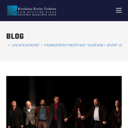
BLOG
>
UNCATEGORISED
>
PREMIJEROM PREDSTAVE “SUNČANA I SEVER” ZAT