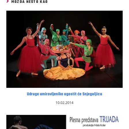
MOŽDA NEŠTO KAO
Udruga umirovljenika ugostit će Snjeguljicu
10.02.2014