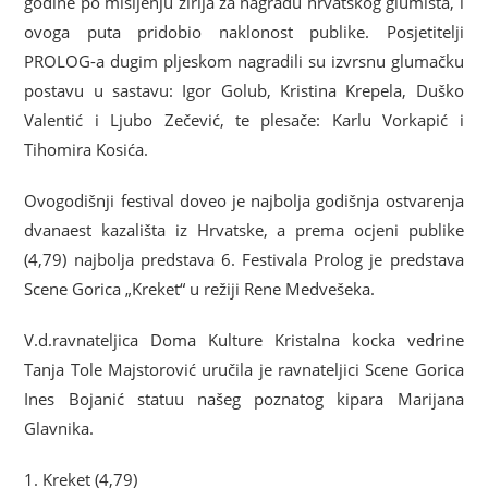
godine po mišljenju žirija za nagradu hrvatskog glumišta, i
ovoga puta pridobio naklonost publike. Posjetitelji
PROLOG-a dugim pljeskom nagradili su izvrsnu glumačku
postavu u sastavu: Igor Golub, Kristina Krepela, Duško
Valentić i Ljubo Zečević, te plesače: Karlu Vorkapić i
Tihomira Kosića.
Ovogodišnji festival doveo je najbolja godišnja ostvarenja
dvanaest kazališta iz Hrvatske, a prema ocjeni publike
(4,79) najbolja predstava 6. Festivala Prolog je predstava
Scene Gorica „Kreket“ u režiji Rene Medvešeka.
V.d.ravnateljica Doma Kulture Kristalna kocka vedrine
Tanja Tole Majstorović uručila je ravnateljici Scene Gorica
Ines Bojanić statuu našeg poznatog kipara Marijana
Glavnika.
1. Kreket (4,79)