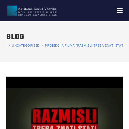
BLOG
>
UNCATEGORISED
>
PROJEKCIJA FILMA “RAZMISLI TREBA ZNATI STATI”