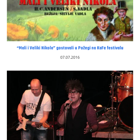
“Mali i Veliki Nikola” gostovali u Požegi na KaFe festivalu
07.07.2016