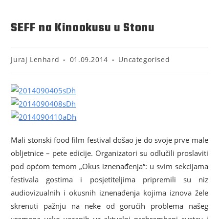
SEFF na Kinookusu u Stonu
Juraj Lenhard
01.09.2014
Uncategorised
Mali stonski food film festival došao je do svoje prve male
obljetnice – pete edicije. Organizatori su odlučili proslaviti
pod općom temom „Okus iznenađenja“: u svim sekcijama
festivala gostima i posjetiteljima pripremili su niz
audiovizualnih i okusnih iznenađenja kojima iznova žele
skrenuti pažnju na neke od gorućih problema našeg
vremena usko vezanih uz aktualni prehrambeni sustav i