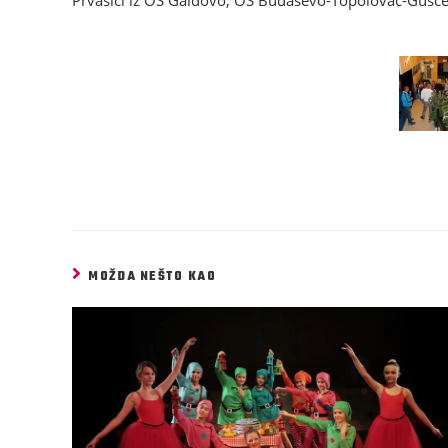
Prvašići iz OŠ Galdovo, OŠ Budaševo-Topolovac-Gušće 
MOŽDA NEŠTO KAO