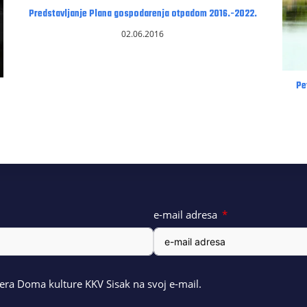
Predstavljanje Plana gospodarenja otpadom 2016.-2022.
02.06.2016
Pe
e-mail adresa
ra Doma kulture KKV Sisak na svoj e-mail.