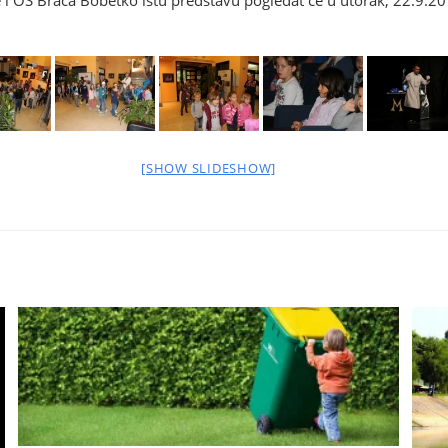
i OŠ Braća Bobetko istu predstavu pogledat će u utorak, 22.9.201
[SHOW SLIDESHOW]