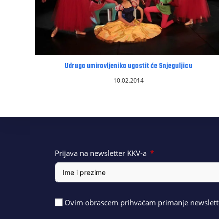
Udruga umirovljenika ugostit će Snjeguljicu
10.02.2014
Prijava na newsletter KKV-a
Ovim obrascem prihvaćam primanje newslette