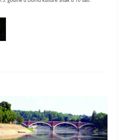
5. godine u Domu kulture Sisak u 10 sati.