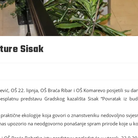
lture Sisak
ević, OŠ 22. lipnja, OŠ Braća Ribar i OŠ Komarevo posjetili su da
esplatnu predstavu Gradskog kazališta Sisak “Povratak iz budu
iz praktične ekologije koja govori o znanstveniku nedovoljno svj
 nas upozorio na neodgovorno ponašanje spram prirode koje u ko