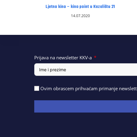
Ljetno kino – kino point u Kazalištu 21
14.07.2020
Prijava na newsletter KKV-a
Ovim obrascem prihvaćam primanje newslette