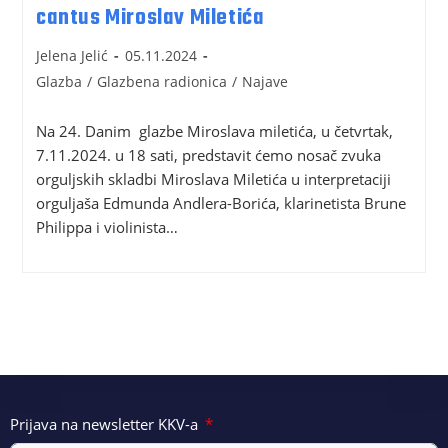
cantus Miroslav Miletića
Jelena Jelić
05.11.2024
Glazba
/
Glazbena radionica
/
Najave
Na 24. Danim glazbe Miroslava miletića, u četvrtak,
7.11.2024. u 18 sati, predstavit ćemo nosač zvuka
orguljskih skladbi Miroslava Miletića u interpretaciji
orguljaša Edmunda Andlera-Borića, klarinetista Brune
Philippa i violinista…
Prijava na newsletter KKV-a