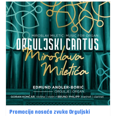
Promocija nosaća zvuka Orguljski