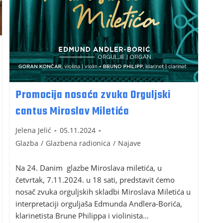
Promocija nosaća zvuka Orguljski
cantus Miroslav Miletića
Jelena Jelić
05.11.2024
Glazba
/
Glazbena radionica
/
Najave
Na 24. Danim glazbe Miroslava miletića, u
četvrtak, 7.11.2024. u 18 sati, predstavit ćemo
nosač zvuka orguljskih skladbi Miroslava Miletića u
interpretaciji orguljaša Edmunda Andlera-Borića,
klarinetista Brune Philippa i violinista…