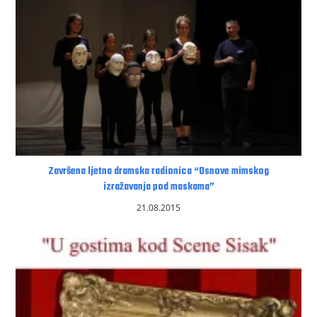
Završena ljetna dramska radionica “Osnove mimskog
izražavanja pod maskama”
21.08.2015