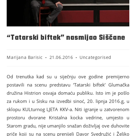
“Tatarski biftek” nasmijao Siščane
Marijana Barisic
21.06.2016
Uncategorised
Od trenutka kad su u siječnju ove godine premijerno
postavili na scenu predstavu ‘Tatarski biftek’ Glumačka
družina Histrion osvaja domaću publiku. Isto im je pošlo
za rukom i u Sisku na izvedbi sinoć, 20. lipnja 2016.g, u
sklopu KULturnog LJETA KKV-a. Niti igranje u zatvorenom
prostoru dvorane Kristalna kocka vedrine, umjesto u
Starom gradu, nije umanjilo snažan doživljaj ove duhovite
priče koji su na scenu prenijeli Davor Svedružić i Željko