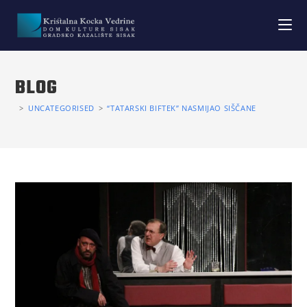
BLOG
>
UNCATEGORISED
>
“TATARSKI BIFTEK” NASMIJAO SIŠČANE