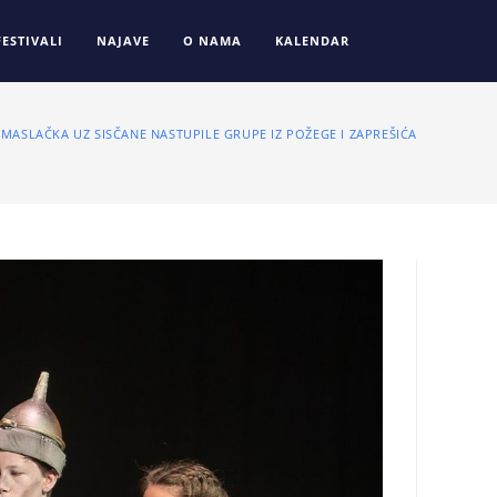
FESTIVALI
NAJAVE
O NAMA
KALENDAR
 MASLAČKA UZ SISČANE NASTUPILE GRUPE IZ POŽEGE I ZAPREŠIĆA