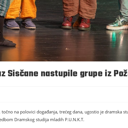
z Sisčane nastupile grupe iz Pož
točno na polovici događanja, trećeg dana, ugostio je dramska studi
vedbom Dramskog studija mladih P.U.N.K.T.