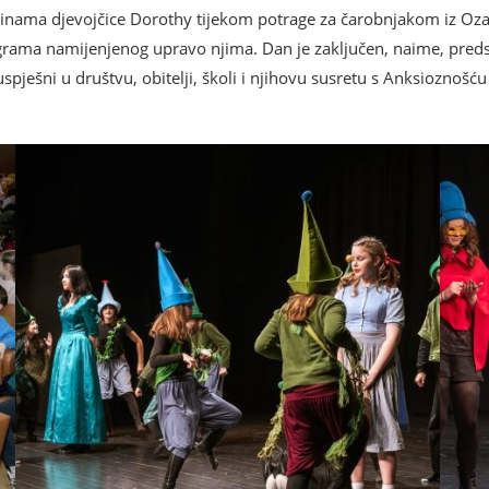
vinama djevojčice Dorothy tijekom potrage za čarobnjakom iz Oza. Sa
programa namijenjenog upravo njima. Dan je zaključen, naime, pre
spješni u društvu, obitelji, školi i njihovu susretu s Anksioznošć