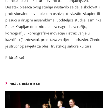
tehnike i plesnu kulturu stvorili trajna prijateljstva.
Desetak plesača ovog studija nastavilo se dalje školovati i
profesionalno baviti plesom osnivajući vlastite skupine ili
plešući u drugim ansamblima. Voditeljica studija Jasminka
Petek Krapljan dobitnica je niza nagr
ada za režiju,
koreografiju, koreografske inovacije i istraživanje u
kazalištu (šezdesetak predstava za djecu i odrasle). Članica
je stručnog savjeta za ples Hrvatskog sabora kulture.
Pridruži se!
MOŽDA NEŠTO KAO