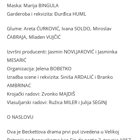
Maska: Marija BINGULA
Garderoba i rekvizita: Đurđica HUML
Glume: Areta ĆURKOVIĆ, Ivana SOLDO, Miroslav
ČABRAJA, Mladen VUJČIĆ
Izvršni producenti: Jasmin NOVLJAKOVIĆ i Jasminka
MESARIĆ
Organizacija: Jelena BOBETKO
Izradba scene i rekvizita: Siniša ARDALIĆ i Branko
AMBRINAC
Krojački radovi: Zvonko MAJDIŠ
Vlasuljarski radovi: Ružica MILER i Julija SEGINJ
O NASLOVU
Ova je Beckettova drama prvi put izvedena u Velikoj
Britaniji na francuskome kao Fin de partie 3. travnja 1957.