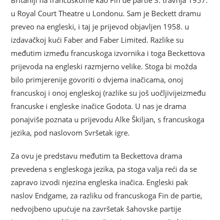
u Royal Court Theatre u Londonu. Sam je Beckett dramu
preveo na engleski, i taj je prijevod objavljen 1958. u
izdavačkoj kući Faber and Faber Limited. Razlike su
međutim između francuskoga izvornika i toga Beckettova
prijevoda na engleski razmjerno velike. Stoga bi možda
bilo primjerenije govoriti o dvjema inačicama, onoj
francuskoj i onoj engleskoj (razlike su još uočljivijeizmeđu
francuske i engleske inačice Godota. U nas je drama
ponajviše poznata u prijevodu Alke Škiljan, s francuskoga
jezika, pod naslovom Svršetak igre.
Za ovu je predstavu međutim ta Beckettova drama
prevedena s engleskoga jezika, pa stoga valja reći da se
zapravo izvodi njezina engleska inačica. Engleski pak
naslov Endgame, za razliku od francuskoga Fin de partie,
nedvojbeno upućuje na završetak šahovske partije