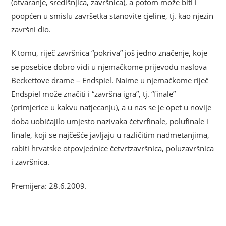
(otvaranje, središnjica, završnica), a potom može biti i
poopćen u smislu završetka stanovite cjeline, tj. kao njezin
završni dio.
K tomu, riječ završnica “pokriva” još jedno značenje, koje
se posebice dobro vidi u njemačkome prijevodu naslova
Beckettove drame – Endspiel. Naime u njemačkome riječ
Endspiel može značiti i “završna igra”, tj. “finale”
(primjerice u kakvu natjecanju), a u nas se je opet u novije
doba uobičajilo umjesto nazivaka četvrfinale, polufinale i
finale, koji se najčešće javljaju u različitim nadmetanjima,
rabiti hrvatske otpovjednice četvrtzavršnica, poluzavršnica
i završnica.
Premijera: 28.6.2009.