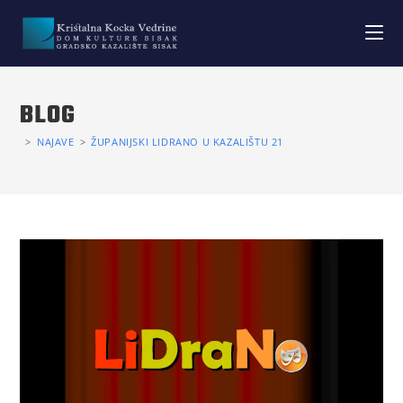
BLOG
>
NAJAVE
>
ŽUPANIJSKI LIDRANO U KAZALIŠTU 21