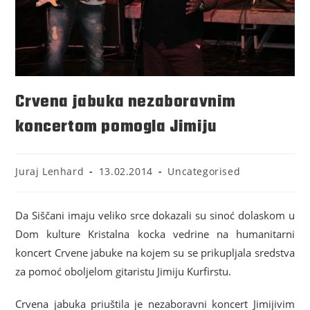
Crvena jabuka nezaboravnim
koncertom pomogla Jimiju
Juraj Lenhard
13.02.2014
Uncategorised
Da Siščani imaju veliko srce dokazali su sinoć dolaskom u
Dom kulture Kristalna kocka vedrine na humanitarni
koncert Crvene jabuke na kojem su se prikupljala sredstva
za pomoć oboljelom gitaristu Jimiju Kurfirstu.
Crvena jabuka priuštila je nezaboravni koncert Jimijivim