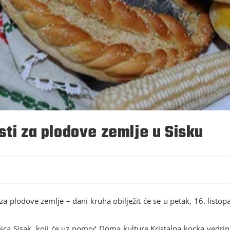
sti za plodove zemlje u Sisku
za plodove zemlje – dani kruha obilježit će se u petak, 16. listo
ica Sisak, koji će uz pomoć Doma kulture Kristalna kocka vedrine 