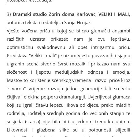
3)
Dramski studio Zorin doma Karlovac, VELIKI I MALI
,
autorica teksta i redateljica Sanja Hrnjak
Vješto vođena priča u kojoj se isticao glumački ansambl
različitih uzrasta prikazao nam je ovu lepršavu,
optimističnu svakodnevnu ali opet intrigantnu priču.
Predstava “Veliki i mali” je nizom vješto povezanih i sjajno
uigranih scena stvorio čvrst mozaik i prikazao nam svu
složenost i ljepotu međuljudskih odnosa i emocija.
Maštovito korištenje scenskog vremena i razvoj priče kroz
“stvarno” vrijeme razvoja jedne generacije bili su vrlo
čitljiva i efektna potpora dramaturgiji. Uvjerljivost glumaca
koji su igrali čitavu lepezu likova od djece, preko mladih
roditelja, roditelja srednjih godina do već onih starijih te
susjeda (starca) nije bila niti u jednom trenutku upitna.
Likovnost i glazbena slike su u potpunosti slijedili