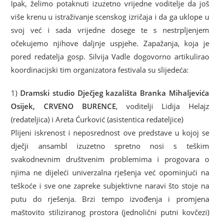
Ipak, želimo potaknuti izuzetno vrijedne voditelje da još
više krenu u istraživanje scenskog izričaja i da ga uklope u
svoj već i sada vrijedne dosege te s nestrpljenjem
očekujemo njihove daljnje uspjehe. Zapažanja, koja je
pored redatelja gosp. Silvija Vadle dogovorno artikulirao
koordinacijski tim organizatora festivala su slijedeća:
1)
Dramski studio Dječjeg kazališta Branka Mihaljevića
Osijek, CRVENO BURENCE
, voditelji Lidija Helajz
(redateljica) i Areta Ćurković (asistentica redateljice)
Plijeni iskrenost i neposrednost ove predstave u kojoj se
dječji ansambl izuzetno spretno nosi s teškim
svakodnevnim društvenim problemima i progovara o
njima ne dijeleći univerzalna rješenja već opominjući na
teškoće i sve one zapreke subjektivne naravi što stoje na
putu do rješenja. Brzi tempo izvođenja i promjena
maštovito stiliziranog prostora (jednolični putni kovčezi)