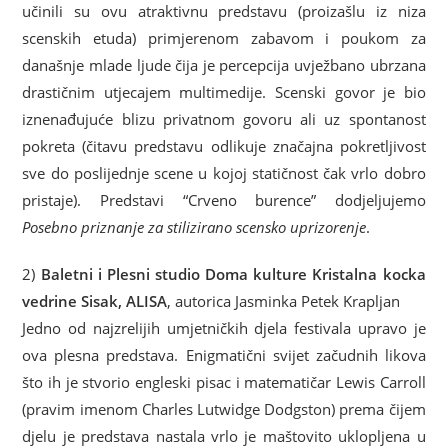
učinili su ovu atraktivnu predstavu (proizašlu iz niza
scenskih etuda) primjerenom zabavom i poukom za
današnje mlade ljude čija je percepcija uvježbano ubrzana
drastičnim utjecajem multimedije. Scenski govor je bio
iznenađujuće blizu privatnom govoru ali uz spontanost
pokreta (čitavu predstavu odlikuje značajna pokretljivost
sve do poslijednje scene u kojoj statičnost čak vrlo dobro
pristaje). Predstavi “Crveno burence” dodjeljujemo
Posebno priznanje za stilizirano scensko uprizorenje
.
2)
Baletni i Plesni studio Doma kulture Kristalna kocka
vedrine Sisak, ALISA
, autorica Jasminka Petek Krapljan
Jedno od najzrelijih umjetničkih djela festivala upravo je
ova plesna predstava. Enigmatični svijet začudnih likova
što ih je stvorio engleski pisac i matematičar Lewis Carroll
(pravim imenom Charles Lutwidge Dodgston) prema čijem
djelu je predstava nastala vrlo je maštovito uklopljena u