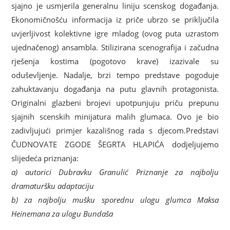
sjajno je usmjerila generalnu liniju scenskog događanja.
Ekonomičnošću informacija iz priče ubrzo se priključila
uvjerljivost kolektivne igre mladog (ovog puta uzrastom
ujednačenog) ansambla. Stilizirana scenografija i začudna
rješenja kostima (pogotovo krave) izazivale su
oduševljenje. Nadalje, brzi tempo predstave pogoduje
zahuktavanju događanja na putu glavnih protagonista.
Originalni glazbeni brojevi upotpunjuju priču prepunu
sjajnih scenskih minijatura malih glumaca. Ovo je bio
zadivljujući primjer kazališnog rada s djecom.Predstavi
ČUDNOVATE ZGODE ŠEGRTA HLAPIĆA dodjeljujemo
slijedeća priznanja:
a) autorici Dubravku Granulić Priznanje za najbolju
dramaturšku adaptaciju
b) za najbolju mušku sporednu ulogu glumca Maksa
Heinemana za ulogu Bundaša