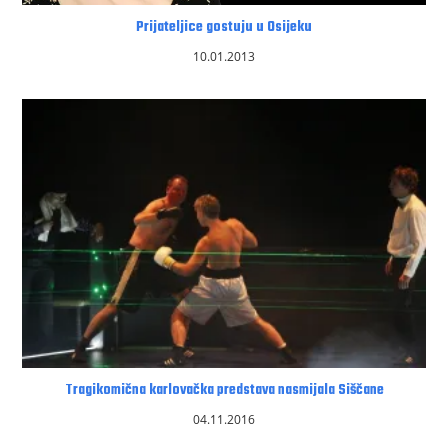
Prijateljice gostuju u Osijeku
10.01.2013
Tragikomična karlovačka predstava nasmijala Siščane
04.11.2016