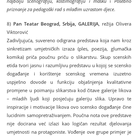
najbolju scenografiju, kostimografiju i masku
i
Posebno
priznanje za pedagoški rad s mlađim uzrastom djece
.
8)
Pan Teatar Beograd, Srbija, GALERIJA
, režija Olivera
Viktorović
Zadivljujuća, suvereno odigrana predstava koja nam kroz
sinkretizam umjetničkih izraza (ples, poezija, glumačka
komika) priča poučnu priču o slikarstvu. Skup scenskih
etida tvori jasnu i razumljivu predstavu u kojoj se scensko
događanje i korištenje scenskog vremena izuzetno
uspješno dovode u funkciju objašnjenja kvalitativne
promjene u poimanju slikarstva kod čitave galerije likova
– mladih ljudi koji posjećuju galeriju slika. Upravo te
inspiracije i motivacije likova ovo scensko događanje čine
lucidnim samopretraživanjem. Poučna nota ove predstave
nije docirana već izlazi kao logičan rezultat djelovanja
umjetnosti na protagoniste. Vođenje ove grupe primjer je