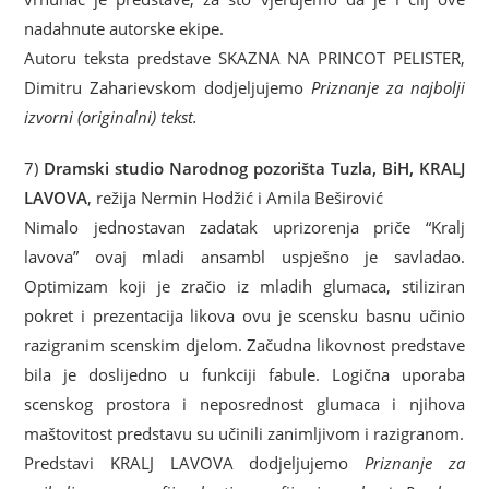
nadahnute autorske ekipe.
Autoru teksta predstave SKAZNA NA PRINCOT PELISTER,
Dimitru Zaharievskom dodjeljujemo
Priznanje za najbolji
izvorni (originalni) tekst.
7)
Dramski studio Narodnog pozorišta Tuzla, BiH, KRALJ
LAVOVA
, režija Nermin Hodžić i Amila Beširović
Nimalo jednostavan zadatak uprizorenja priče “Kralj
lavova” ovaj mladi ansambl uspješno je savladao.
Optimizam koji je zračio iz mladih glumaca, stiliziran
pokret i prezentacija likova ovu je scensku basnu učinio
razigranim scenskim djelom. Začudna likovnost predstave
bila je doslijedno u funkciji fabule. Logična uporaba
scenskog prostora i neposrednost glumaca i njihova
maštovitost predstavu su učinili zanimljivom i razigranom.
Predstavi KRALJ LAVOVA dodjeljujemo
Priznanje za