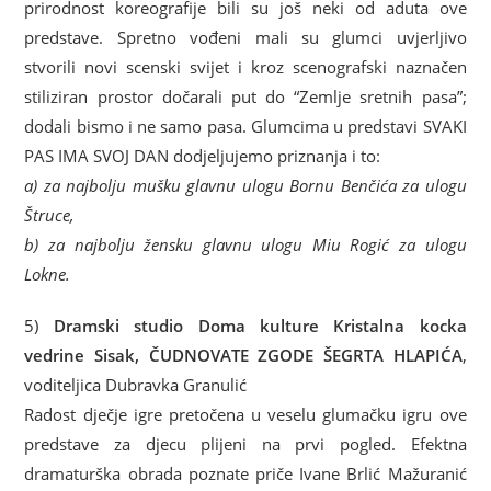
prirodnost koreografije bili su još neki od aduta ove
predstave. Spretno vođeni mali su glumci uvjerljivo
stvorili novi scenski svijet i kroz scenografski naznačen
stiliziran prostor dočarali put do “Zemlje sretnih pasa”;
dodali bismo i ne samo pasa. Glumcima u predstavi SVAKI
PAS IMA SVOJ DAN dodjeljujemo priznanja i to:
a) za najbolju mušku glavnu ulogu Bornu Benčića za ulogu
Štruce,
b) za najbolju žensku glavnu ulogu Miu Rogić za ulogu
Lokne.
5)
Dramski studio Doma kulture Kristalna kocka
vedrine Sisak, ČUDNOVATE ZGODE ŠEGRTA HLAPIĆA
,
voditeljica Dubravka Granulić
Radost dječje igre pretočena u veselu glumačku igru ove
predstave za djecu plijeni na prvi pogled. Efektna
dramaturška obrada poznate priče Ivane Brlić Mažuranić