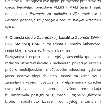
umjetničku izražajnost ove lijepe, primjerene predstave za
djecu. Redateljici predstave VELIKI I MALI Sanji Hrnjak
dodjeljujemo
Priznanje za najbolju režiju predstave
i
Posebno priznanje za pedagoški rad sa starijim uzrastom
djece.
4)
Dramski studio Zaprešićkog kazališta Zaprešić SVAKI
PAS IMA SVOJ DAN
, autor teksta Dubravko Mihanović,
režija Marina Kostelac, Nikolina Bakmaz
Razigranost i neposrednost svježeg ansambla (ponovno
različitih uzrasta)duhovito i nadahnuto prikazuje urbanu
priču o međuljudskim i međupsećim odnosima i gdje se
jasno ocrtava ideja da smo unatoč razlikama svi i
zanimljivi i vrijedni poštovanja. Pretpremijerna izvedba
ove predstave nije bila opterećena suvišnom tremom koja
bi umanjivala postignuća glumaca. Originalni glazbeni
brojevi, nadahnuto izvedeni od cijelog ansambla i