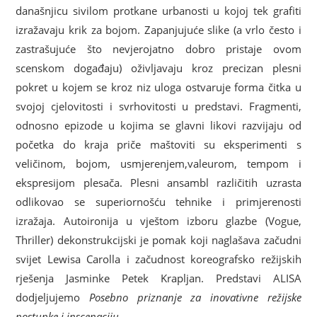
današnjicu sivilom protkane urbanosti u kojoj tek grafiti
izražavaju krik za bojom. Zapanjujuće slike (a vrlo često i
zastrašujuće što nevjerojatno dobro pristaje ovom
scenskom događaju) oživljavaju kroz precizan plesni
pokret u kojem se kroz niz uloga ostvaruje forma čitka u
svojoj cjelovitosti i svrhovitosti u predstavi. Fragmenti,
odnosno epizode u kojima se glavni likovi razvijaju od
početka do kraja priče maštoviti su eksperimenti s
veličinom, bojom, usmjerenjem,valeurom, tempom i
ekspresijom plesača. Plesni ansambl različitih uzrasta
odlikovao se superiornošću tehnike i primjerenosti
izražaja. Autoironija u vještom izboru glazbe (Vogue,
Thriller) dekonstrukcijski je pomak koji naglašava začudni
svijet Lewisa Carolla i začudnost koreografsko režijskih
rješenja Jasminke Petek Krapljan. Predstavi ALISA
dodjeljujemo
Posebno priznanje za inovativne režijske
postupke i inscenaciju.