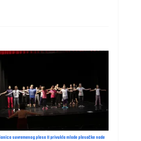
ionica suvremenog plesa II privukla mlade plesačke nade