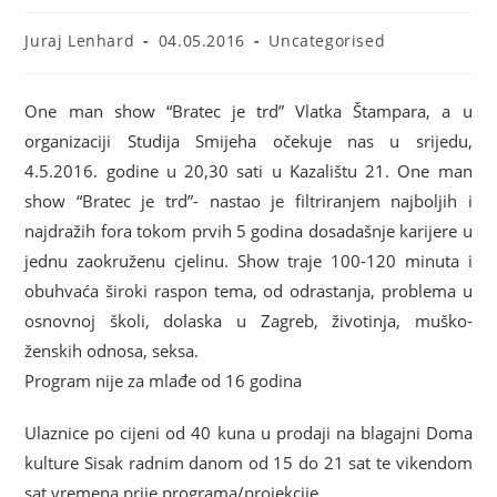
Juraj Lenhard
04.05.2016
Uncategorised
One man show “Bratec je trd” Vlatka Štampara, a u
organizaciji Studija Smijeha očekuje nas u srijedu,
4.5.2016. godine u 20,30 sati u Kazalištu 21. One man
show “Bratec je trd”- nastao je filtriranjem najboljih i
najdražih fora tokom prvih 5 godina dosadašnje karijere u
jednu zaokruženu cjelinu. Show traje 100-120 minuta i
obuhvaća široki raspon tema, od odrastanja, problema u
osnovnoj školi, dolaska u Zagreb, životinja, muško-
ženskih odnosa, seksa.
Program nije za mlađe od 16 godina
Ulaznice po cijeni od 40 kuna u prodaji na blagajni Doma
kulture Sisak radnim danom od 15 do 21 sat te vikendom
sat vremena prije programa/projekcije.