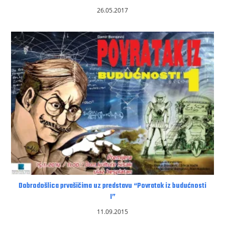
26.05.2017
Dobrodošlica prvašičima uz predstavu “Povratak iz budućnosti
I”
11.09.2015