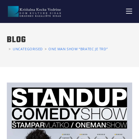
BLOG
>
UNCATEGORISED
>
ONE MAN SHOW “BRATEC JE TRD”