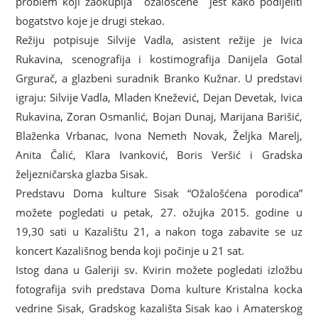
problem koji zaokuplja ˝ožalošćene˝ jest kako podijeliti
bogatstvo koje je drugi stekao.
Režiju potpisuje Silvije Vadla, asistent režije je Ivica
Rukavina, scenografija i kostimografija Danijela Gotal
Grgurač, a glazbeni suradnik Branko Kužnar. U predstavi
igraju: Silvije Vadla, Mladen Knežević, Dejan Devetak, Ivica
Rukavina, Zoran Osmanlić, Bojan Dunaj, Marijana Barišić,
Blaženka Vrbanac, Ivona Nemeth Novak, Željka Marelj,
Anita Čalić, Klara Ivanković, Boris Veršić i Gradska
željezničarska glazba Sisak.
Predstavu Doma kulture Sisak “Ožalošćena porodica”
možete pogledati u petak, 27. ožujka 2015. godine u
19,30 sati u Kazalištu 21, a nakon toga zabavite se uz
koncert Kazališnog benda koji počinje u 21 sat.
Istog dana u Galeriji sv. Kvirin možete pogledati izložbu
fotografija svih predstava Doma kulture Kristalna kocka
vedrine Sisak, Gradskog kazališta Sisak kao i Amaterskog