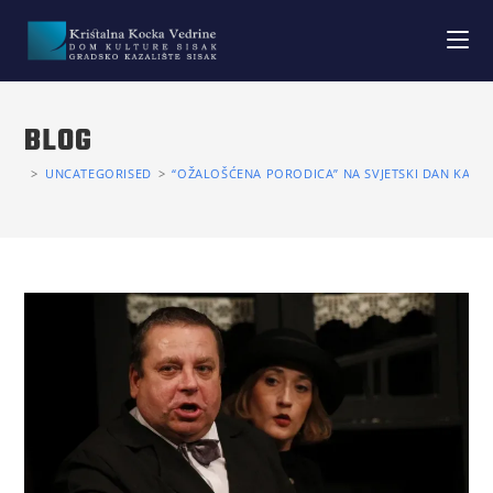
BLOG
>
UNCATEGORISED
>
“OŽALOŠĆENA PORODICA” NA SVJETSKI DAN KAZAL