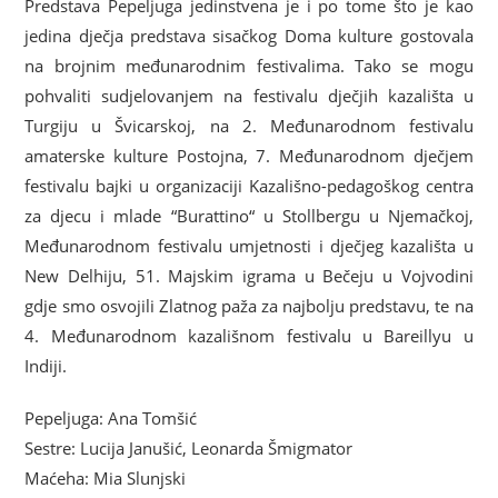
Predstava Pepeljuga jedinstvena je i po tome što je kao
jedina dječja predstava sisačkog Doma kulture gostovala
na brojnim međunarodnim festivalima. Tako se mogu
pohvaliti sudjelovanjem na festivalu dječjih kazališta u
Turgiju u Švicarskoj, na 2. Međunarodnom festivalu
amaterske kulture Postojna, 7. Međunarodnom dječjem
festivalu bajki u organizaciji Kazališno-pedagoškog centra
za djecu i mlade “Burattino“ u Stollbergu u Njemačkoj,
Međunarodnom festivalu umjetnosti i dječjeg kazališta u
New Delhiju, 51. Majskim igrama u Bečeju u Vojvodini
gdje smo osvojili Zlatnog paža za najbolju predstavu, te na
4. Međunarodnom kazališnom festivalu u Bareillyu u
Indiji.
Pepeljuga: Ana Tomšić
Sestre: Lucija Janušić, Leonarda Šmigmator
Maćeha: Mia Slunjski