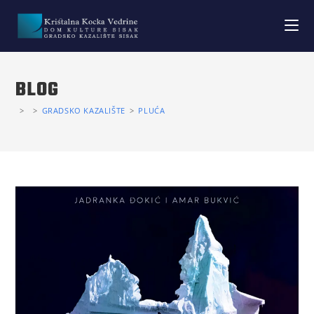
BLOG
>
>
GRADSKO KAZALIŠTE
>
PLUĆA