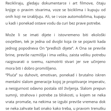
Recikliraju, gledaju dokumentarce i art filmove, čitaju
knjige o pravim stvarima, voze se biciklima i kupuju od
onih koji ne izrabljuju. Ali, se i voze automobilima, kupaju
u kadi i ponekad ostave vodu da curi bez prave potrebe.
Može li se imati dijete i istovremeno biti ekološki
osvješten, tek je jedna od dvojbi koja će se pojaviti kada
jednog popodneva On “predloži dijete”. A Ona se previše
brine, previše razmišlja i ima veliku, zaista veliku potrebu
razgovarati o svemu, razmotriti stvari jer sve učinjeno
mora biti i dobro promišljeno.
“Pluća” su duhovit, emotivan, ponekad i brutalno iskren
mentalni slalom generacije kojoj je propitivanje imperativ,
a nesigurnost odavno postala stil življenja. Slalom prepun
sumnji, strahova i potrebe za bliskosti, u kojem se neka
vrata promaše, na nekima se izgubi previše vremena dok
se neka zahvate baš onako kako treba, u pravom trenutku