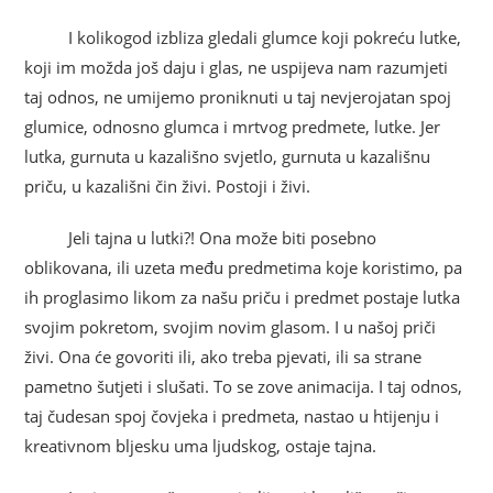
I kolikogod izbliza gledali glumce koji pokreću lutke,
koji im možda još daju i glas, ne uspijeva nam razumjeti
taj odnos, ne umijemo proniknuti u taj nevjerojatan spoj
glumice, odnosno glumca i mrtvog predmete, lutke. Jer
lutka, gurnuta u kazališno svjetlo, gurnuta u kazališnu
priču, u kazališni čin živi. Postoji i živi.
Jeli tajna u lutki?! Ona može biti posebno
oblikovana, ili uzeta među predmetima koje koristimo, pa
ih proglasimo likom za našu priču i predmet postaje lutka
svojim pokretom, svojim novim glasom. I u našoj priči
živi. Ona će govoriti ili, ako treba pjevati, ili sa strane
pametno šutjeti i slušati. To se zove animacija. I taj odnos,
taj čudesan spoj čovjeka i predmeta, nastao u htijenju i
kreativnom bljesku uma ljudskog, ostaje tajna.