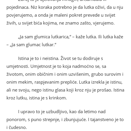
pojedinaca. Niz koraka potrebno je da lutka oživi, da u nju
povjerujemo, a onda je maleni pokret prevede u svijet
živih, u svijet bića kojima, ne znamo zašto, vjerujemo.
„Ja sam glumica lutkarica,“ – kaže lutka. Ili lutka kaže
– „Ja sam glumac lutkar.“
Istina je to i neistina. Život se tu dodiruje s
umjetnosti. Umjetnost je to koja nadmoćno se, sa
životom, onim običnim i onim uzvišenim, grubo surovim i
onim mekim, raspjevanim prepliće. Lutka izrekla je istinu,
ali ne svoju, nego istinu glasa koji kroz nju je prošao. Istina
kroz lutku, istina je s krinkom.
I upravo to je uzbudljivo, kao da letimo nad
ponorom, s puno strepnje, i zbunjujuće. I tajanstveno je to
i čudesno.