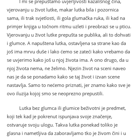
I mi se prepuštamo uvjerljivosti kazališnog čina,
vjerovanju u život lutke, makar lutka bila i pozornica
sama, ili trak svjetlosti, ili gola glumačka ruka, ili kad na
primjer knjiga u točnom ritmu uzleti i preobrazi se u pticu.
Vjerovanju u život lutke prepušta se publika, ali to dohvati
i glumce. A napuštena lutka, ostavljena sa strane kao da
još ima mrvu duše i lako ćemo se zateći kako vrebamo da
se uvjerimo kako još u njoj života ima. A ono drugo, da u
njoj života nema, ne želimo. Njezin život na sceni naveo
nas je da se ponadamo kako se taj život i izvan scene
nastavlja. Samo to nećemo priznati, jer znamo kako sve je
ovo iluzija kojoj smo se neoprezno prepustili.
Lutka bez glumca ili glumice beživotni je predmet,
koji tek kad je pokrenut ispunjava svoje značenje,
ostvaruje svoju ulogu. Takva lutka ponekad toliko je
glasna i nametljiva da zaboravljamo tko je živom čini i u