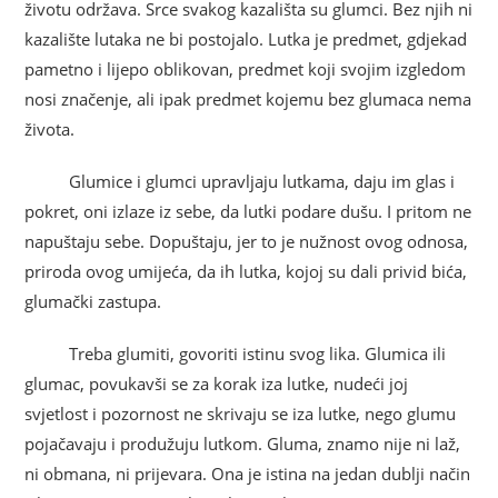
životu održava. Srce svakog kazališta su glumci. Bez njih ni
kazalište lutaka ne bi postojalo. Lutka je predmet, gdjekad
pametno i lijepo oblikovan, predmet koji svojim izgledom
nosi značenje, ali ipak predmet kojemu bez glumaca nema
života.
Glumice i glumci upravljaju lutkama, daju im glas i
pokret, oni izlaze iz sebe, da lutki podare dušu. I pritom ne
napuštaju sebe. Dopuštaju, jer to je nužnost ovog odnosa,
priroda ovog umijeća, da ih lutka, kojoj su dali privid bića,
glumački zastupa.
Treba glumiti, govoriti istinu svog lika. Glumica ili
glumac, povukavši se za korak iza lutke, nudeći joj
svjetlost i pozornost ne skrivaju se iza lutke, nego glumu
pojačavaju i produžuju lutkom. Gluma, znamo nije ni laž,
ni obmana, ni prijevara. Ona je istina na jedan dublji način