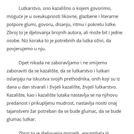
Lutkarstvo, ono kazališno o kojem govorimo,
moguće je u sveukupnosti likovne, glazbene i literarne
potpore glumi, govoru, disanju, ritmu i pokretu lutke.
Zbroj to je djelovanja brojnih autora, ali može bit i jedne
osobe. Niz koraka to je potrebnih da lutka oživi, da
povjerujemo u nju.
Opet nikada ne zaboravljamo i ne smijemo
zaboraviti da se kazalište, da se lutkarstvo i lutkari
oslanjaju na iskustva svojih prethodnika, onih koji su iz
dana u dan stvarali i živjeli kazalište, živjeli lutkarstvo.
Kazalište, kao i kazalište lutaka nastavlja se na njihovu
predanost i prikupljenu mudrost, nastavlja nositi onaj
tajanstveni žar potreban da se bude glumac, da se bude
glumac lutkar.
Zbroj to je djelovanja mnogih, ansambala ili