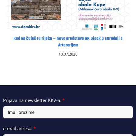
Kad ne čuješ tu rijeku – nova predstava GK Sisak u suradnji s
Arterarijem
10.07.2026
Prijava na newsletter KKV-a
e-mail adresa