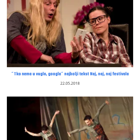
˝Tko nema u vugla, googla˝ najbolji tekst Naj, naj, naj festivala
22.05.2018