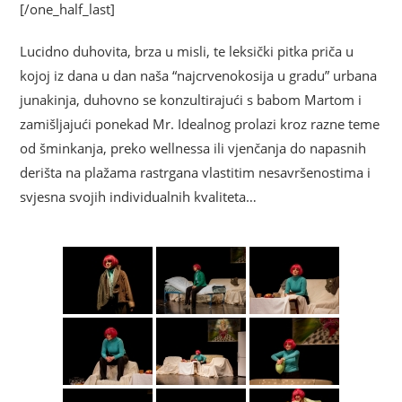
[/one_half_last]
Lucidno duhovita, brza u misli, te leksički pitka priča u
kojoj iz dana u dan naša “najcrvenokosija u gradu” urbana
junakinja, duhovno se konzultirajući s babom Martom i
zamišljajući ponekad Mr. Idealnog prolazi kroz razne teme
od šminkanja, preko wellnessa ili vjenčanja do napasnih
derišta na plažama rastrgana vlastitim nesavršenostima i
svjesna svojih individualnih kvaliteta…