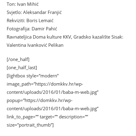
Ton: Ivan Mihić
Svjetlo: Aleksandar Franjić
Rekviziti: Boris Lemaić
Fotografija: Damir Pahić
Ravnateljica Doma kulture KKV, Gradsko kazalište Sisak:
Valentina Ivanković Pelikan
[/one_half]
[one_half_last]
[lightbox style=”modern”
image_path=”https://domkkv.hr/wp-
content/uploads/2016/01/baba-m-web.jpg”
popup=”https://domkkv.hr/wp-
content/uploads/2016/01/baba-m-web.jpg”
link_to_page=”” target=”” description=””
size=”portrait_thumb”]