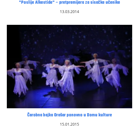
"Poslije Alkestide" – pretpremijera za sisačke učenike
13.03.2014
Čarobna bajka Orašar ponovno u Domu kulture
15.01.2015