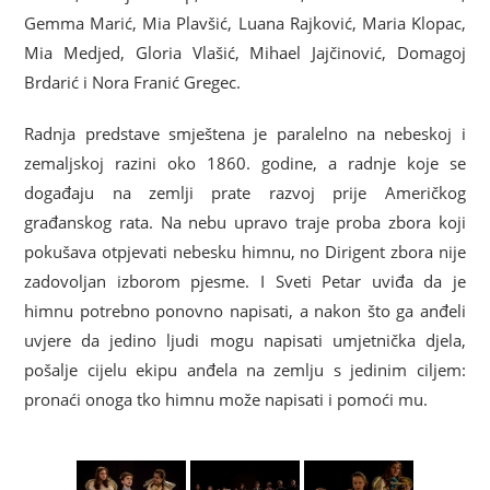
Gemma Marić, Mia Plavšić, Luana Rajković, Maria Klopac,
Mia Medjed, Gloria Vlašić, Mihael Jajčinović, Domagoj
Brdarić i Nora Franić Gregec.
Radnja predstave smještena je paralelno na nebeskoj i
zemaljskoj razini oko 1860. godine, a radnje koje se
događaju na zemlji prate razvoj prije Američkog
građanskog rata. Na nebu upravo traje proba zbora koji
pokušava otpjevati nebesku himnu, no Dirigent zbora nije
zadovoljan izborom pjesme. I Sveti Petar uviđa da je
himnu potrebno ponovno napisati, a nakon što ga anđeli
uvjere da jedino ljudi mogu napisati umjetnička djela,
pošalje cijelu ekipu anđela na zemlju s jedinim ciljem:
pronaći onoga tko himnu može napisati i pomoći mu.