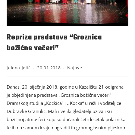
Repriza predstave “Groznica
božićne večeri”
Jelena Jelić
20.01.2018
Najave
Danas, 20. siječnja 2018. godine u Kazalištu 21 odigrana
je objedinjena predstava „Groznica božićne večeri“
Dramskog studija „Kockica“ i „ Kocka“ u režiji voditeljice
Dubravke Granulić. Mali i veliki gledatelji uživali su
božićnoj atmosferi koju su dočarali četrdesetak polaznika
te ih na samom kraju nagradili ih gromoglasnim pljeskom.